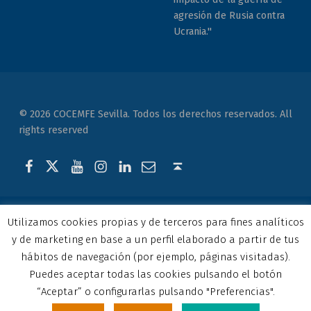
agresión de Rusia contra
Ucrania."
© 2026 COCEMFE Sevilla. Todos los derechos reservados. All
rights reserved
Correo electrónico
COCEMFE Sevilla en Facebook
COCEMFE Sevilla en Twitter
COCEMFE Sevilla en Youtube
COCEMFE Sevilla en Instagram
COCEMFE Sevilla en Linkedin
Back to top ↑
Utilizamos cookies propias y de terceros para fines analíticos
y de marketing en base a un perfil elaborado a partir de tus
hábitos de navegación (por ejemplo, páginas visitadas).
Puedes aceptar todas las cookies pulsando el botón
“Aceptar” o configurarlas pulsando "Preferencias".