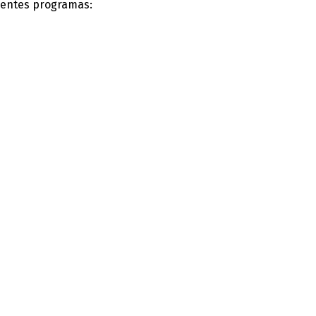
uientes programas:
Orientación Profesional
sidades psicosociales y profesionales para determinar el pr
Read more »