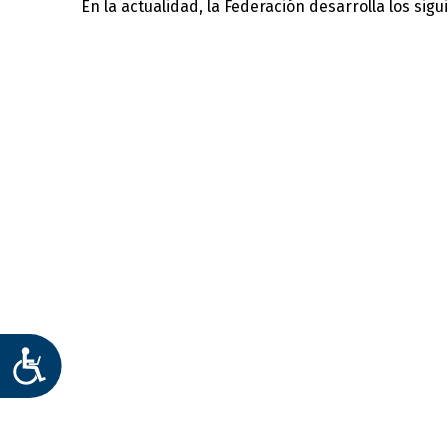
En la actualidad, la Federación desarrolla los sig
Identifica las nece
ACCESIBILIDAD