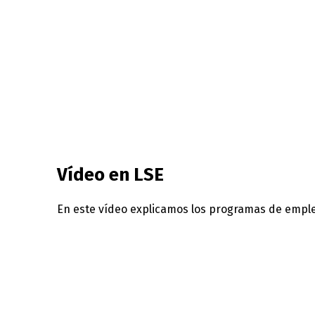
Proy
Promueve la inserción laboral, a tr
Vídeo en LSE
En este vídeo explicamos los programas de empl