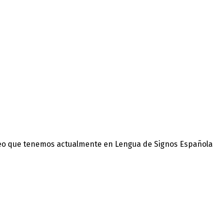
ectos Integrales para la Inserción La
avés del desarrollo de Proyectos Integrales de personas pert
Read more »
eo que tenemos actualmente en Lengua de Signos Española