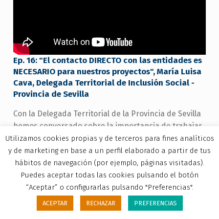
Ep. 16: "El contacto DIRECTO con las entidades es
NECESARIO para nuestros proyectos", María Luisa
Cava, Delegada Territorial de Inclusión Social -
Provincia de Sevilla
Con la Delegada Territorial de la Provincia de Sevilla
hemos conversado sobre la importancia de trabajar
en equipo con las administraciones para desarrollar
Utilizamos cookies propias y de terceros para fines analíticos
los proyectos que beneficien a nuestro colectivo con
y de marketing en base a un perfil elaborado a partir de tus
discapacidad en la capital andaluza y la provincia.
hábitos de navegación (por ejemplo, páginas visitadas).
También conocimos sus mejores pasatiempos, los
Puedes aceptar todas las cookies pulsando el botón
sueños y metas que se trazado en la vida.
“Aceptar” o configurarlas pulsando "Preferencias".
ACEPTAR
RECHAZAR
PREFERENCIAS
MENU