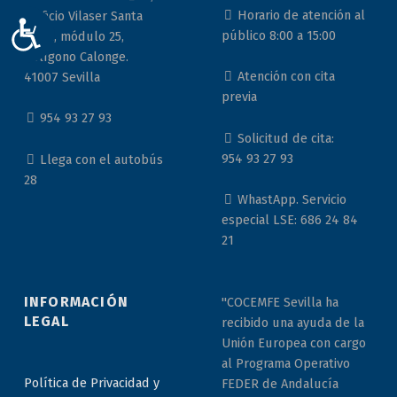
Horario de atención al
Edificio Vilaser Santa
ACCESIBILIDAD
público 8:00 a 15:00
Justa, módulo 25,
Polígono Calonge.
Atención con cita
41007 Sevilla
previa
954 93 27 93
Solicitud de cita:
954 93 27 93
Llega con el autobús
28
WhastApp. Servicio
especial LSE: 686 24 84
21
INFORMACIÓN
"COCEMFE Sevilla ha
LEGAL
recibido una ayuda de la
Unión Europea con cargo
al Programa Operativo
Política de Privacidad y
FEDER de Andalucía