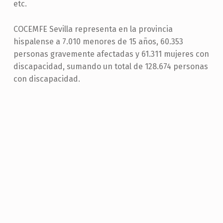
etc.
COCEMFE Sevilla representa en la provincia
hispalense a 7.010 menores de 15 años, 60.353
personas gravemente afectadas y 61.311 mujeres con
discapacidad, sumando un total de 128.674 personas
con discapacidad.
Folleto
En nuestro folleto encontrarás un pequeño
resumen de lo que es la entidad y a qué nos
dedicamos:
Las entidades miembros
Objetivos
Centro Especial de Empleo Agradis