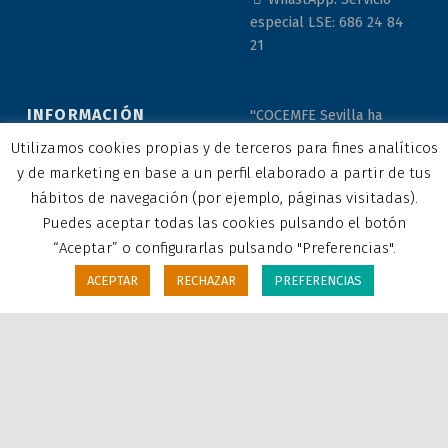
especial LSE: 686 24 84
21
INFORMACIÓN
"COCEMFE Sevilla ha
LEGAL
recibido una ayuda de la
Utilizamos cookies propias y de terceros para fines analíticos
Unión Europea con cargo
y de marketing en base a un perfil elaborado a partir de tus
al Programa Operativo
hábitos de navegación (por ejemplo, páginas visitadas).
Política de Privacidad y
FEDER de Andalucía
Puedes aceptar todas las cookies pulsando el botón
Protección de Datos
2014-2020, financiada
“Aceptar” o configurarlas pulsando "Preferencias".
como parte de la
Política de cookies
respuesta de la Unión a
ACEPTAR
RECHAZAR
PREFERENCIAS
MENU
la pandemia de COVID-19
Aviso legal
(REACT-UE), para
compensar el sobrecoste
energético de gas natural
y/o electricidad a pymes
y autónomos
especialmente afectados