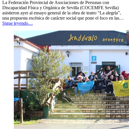
en
La Federación Provincial de Asociaciones de Personas con
Ciencias
Discapacidad Física y Orgánica de Sevilla (COCEMFE Sevilla)
de
asistieron ayer al ensayo general de la obra de teatro “La alegría”,
la
una propuesta escénica de carácter social que pone el foco en las…
“Personas
Actividad
Sigue leyendo
…
con
Física
discapacidad
y
asisten
del
al
Deporte
ensayo
refuerzan
general
el
de
compromiso
“La
con
alegría”,
la
una
formación,
obra
la
que
inclusión
visibiliza
y
las
la
barreras
participación
de
social
”
accesibilidad”