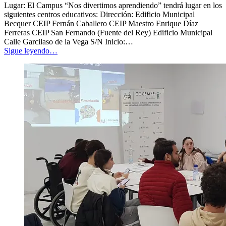
al
Lugar: El Campus “Nos divertimos aprendiendo” tendrá lugar en los
alcance
siguientes centros educativos: Dirección: Edificio Municipal
de
Becquer CEIP Fernán Caballero CEIP Maestro Enrique Díaz
todas
Ferreras CEIP San Fernando (Fuente del Rey) Edificio Municipal
las
Calle Garcilaso de la Vega S/N Inicio:…
personas
”
“
Campus
Sigue leyendo
…
de
Verano
2025
«Nos
divertimos
aprendiendo»
Plazo
Ampliado!!!
Del
24
de
junio
al
10
de
septiembre
de
2025
”