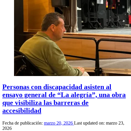
el
Centro
Universitario
San
Isidoro
para
impulsar
prácticas
y
voluntariado
en
actividades
deportivas
El
acuerdo
con
el
Personas con discapacidad asisten al
Grado
en
ensayo general de “La alegría”, una obra
Fisioterapia
que visibiliza las barreras de
y
la
accesibilidad
adenda
con
el
Fecha de publicación:
marzo 20, 2026
Last updated on:
marzo 23,
Grado
2026