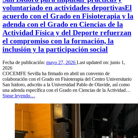
voluntariado en actividades deportivas
El
acuerdo con el Grado en Fisioterapia y la
adenda con el Grado en Ciencias de la
Actividad Física y del Deporte refuerzan
el compromiso con la formación, la
inclusión y la participación social
Fecha de publicación:
mayo 27, 2026
Last updated on:
junio 1,
2026
COCEMFE Sevilla ha firmado en abril un convenio de
colaboración con el Grado en Fisioterapia del Centro Universitario
San Isidoro, adscrito a la Universidad Pablo de Olavide, así como
una adenda específica con el Grado en Ciencias de la Actividad…
“
COCEMFE
Sigue leyendo
…
Sevilla
firma
un
convenio
de
colaboración
con