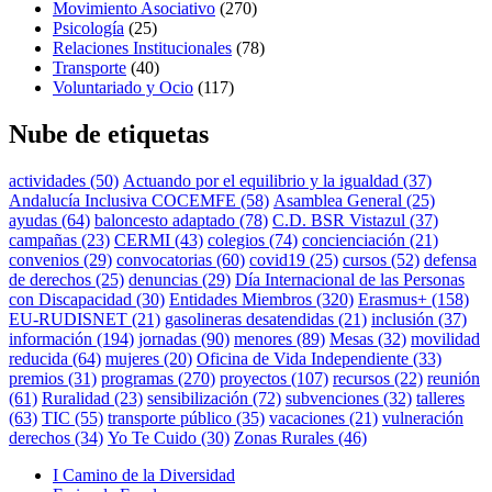
Movimiento Asociativo
(270)
Psicología
(25)
Relaciones Institucionales
(78)
Transporte
(40)
Voluntariado y Ocio
(117)
Nube de etiquetas
actividades
(50)
Actuando por el equilibrio y la igualdad
(37)
Andalucía Inclusiva COCEMFE
(58)
Asamblea General
(25)
ayudas
(64)
baloncesto adaptado
(78)
C.D. BSR Vistazul
(37)
campañas
(23)
CERMI
(43)
colegios
(74)
concienciación
(21)
convenios
(29)
convocatorias
(60)
covid19
(25)
cursos
(52)
defensa
de derechos
(25)
denuncias
(29)
Día Internacional de las Personas
con Discapacidad
(30)
Entidades Miembros
(320)
Erasmus+
(158)
EU-RUDISNET
(21)
gasolineras desatendidas
(21)
inclusión
(37)
información
(194)
jornadas
(90)
menores
(89)
Mesas
(32)
movilidad
reducida
(64)
mujeres
(20)
Oficina de Vida Independiente
(33)
premios
(31)
programas
(270)
proyectos
(107)
recursos
(22)
reunión
(61)
Ruralidad
(23)
sensibilización
(72)
subvenciones
(32)
talleres
(63)
TIC
(55)
transporte público
(35)
vacaciones
(21)
vulneración
derechos
(34)
Yo Te Cuido
(30)
Zonas Rurales
(46)
I Camino de la Diversidad