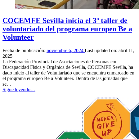
COCEMFE Sevilla inicia el 3º taller de
voluntariado del programa europeo Be a
Volunteer
Fecha de publicación:
noviembre 6, 2024
Last updated on:
abril 11,
2025
La Federación Provincial de Asociaciones de Personas con
Discapacidad Física y Orgánica de Sevilla, COCEMFE Sevilla, ha
dado inicio al taller de Voluntariado que se encuentra enmarcado en
el programa europeo Be a Volunteer. Dentro de las jornadas que
se…
“COCEMFE
Sigue leyendo
…
Sevilla
inicia
el
3º
taller
de
voluntariado
del