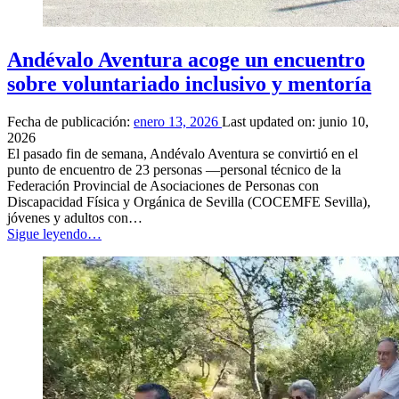
Andévalo Aventura acoge un encuentro
sobre voluntariado inclusivo y mentoría
Fecha de publicación:
enero 13, 2026
Last updated on:
junio 10,
2026
El pasado fin de semana, Andévalo Aventura se convirtió en el
punto de encuentro de 23 personas —personal técnico de la
Federación Provincial de Asociaciones de Personas con
Discapacidad Física y Orgánica de Sevilla (COCEMFE Sevilla),
jóvenes y adultos con…
“Andévalo
Sigue leyendo
…
Aventura
acoge
un
encuentro
sobre
voluntariado
inclusivo
y
mentoría”