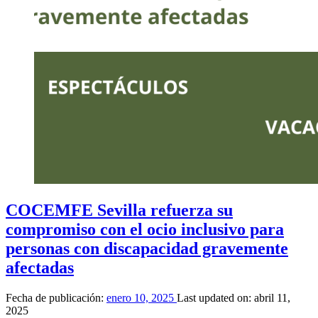
atención
a
personas
con
discapacidad”
COCEMFE Sevilla refuerza su
compromiso con el ocio inclusivo para
personas con discapacidad gravemente
afectadas
Fecha de publicación:
enero 10, 2025
Last updated on:
abril 11,
2025