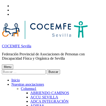
Nota:
Skip
este
to
Skip
sitio
main
to
Skip
web
navigation
main
to
incluye
content
footer
un
sistema
de
accesibilidad.
COCEMFE Sevilla
Federación Provincial de Asociaciones de Personas con
Discapacidad Física y Orgánica de Sevilla
Menu
Buscar:
Inicio
Nuestras asociaciones
Columna1
ABRIENDO CAMINOS
ACCU SEVILLA
ADCA INTEGRACIÓN
ADIFAS