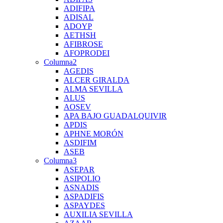
ADIFIPA
ADISAL
ADOYP
AETHSH
AFIBROSE
AFOPRODEI
Columna2
AGEDIS
ALCER GIRALDA
ALMA SEVILLA
ALUS
AOSEV
APA BAJO GUADALQUIVIR
APDIS
APHNE MORÓN
ASDIFIM
ASEB
Columna3
ASEPAR
ASIPOLIO
ASNADIS
ASPADIFIS
ASPAYDES
AUXILIA SEVILLA