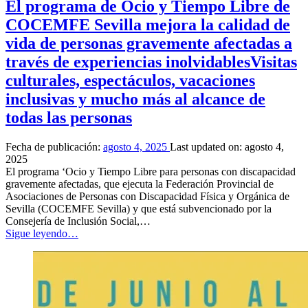
El programa de Ocio y Tiempo Libre de
COCEMFE Sevilla mejora la calidad de
vida de personas gravemente afectadas a
través de experiencias inolvidables
Visitas
culturales, espectáculos, vacaciones
inclusivas y mucho más al alcance de
todas las personas
Fecha de publicación:
agosto 4, 2025
Last updated on:
agosto 4,
2025
El programa ‘Ocio y Tiempo Libre para personas con discapacidad
gravemente afectadas, que ejecuta la Federación Provincial de
Asociaciones de Personas con Discapacidad Física y Orgánica de
Sevilla (COCEMFE Sevilla) y que está subvencionado por la
Consejería de Inclusión Social,…
“
El
Sigue leyendo
…
programa
de
Ocio
y
Tiempo
Libre