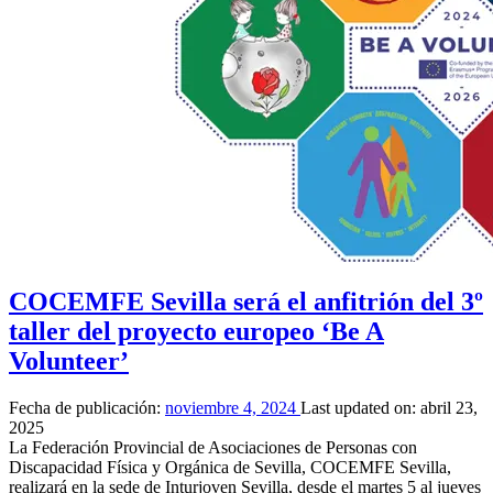
programa
europeo
Be
a
Volunteer”
COCEMFE Sevilla será el anfitrión del 3º
taller del proyecto europeo ‘Be A
Volunteer’
Fecha de publicación:
noviembre 4, 2024
Last updated on:
abril 23,
2025
La Federación Provincial de Asociaciones de Personas con
Discapacidad Física y Orgánica de Sevilla, COCEMFE Sevilla,
realizará en la sede de Inturjoven Sevilla, desde el martes 5 al jueves