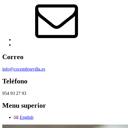
Correo
electrónico
Back
to
top
Correo
↑
info@cocemfesevilla.es
Teléfono
954 93 27 93
Menu superior
English