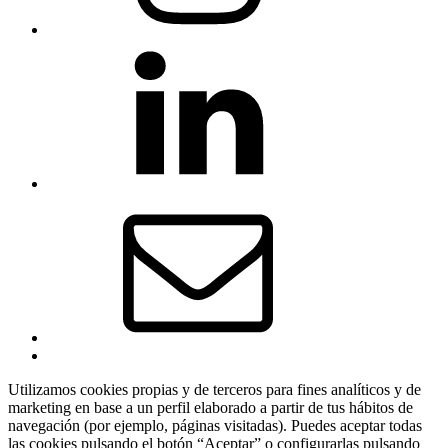
COCEMFE
Sevilla
en
Linkedin
Correo
electrónico
Back
to
Utilizamos cookies propias y de terceros para fines analíticos y de
top
marketing en base a un perfil elaborado a partir de tus hábitos de
↑
navegación (por ejemplo, páginas visitadas). Puedes aceptar todas
las cookies pulsando el botón “Aceptar” o configurarlas pulsando