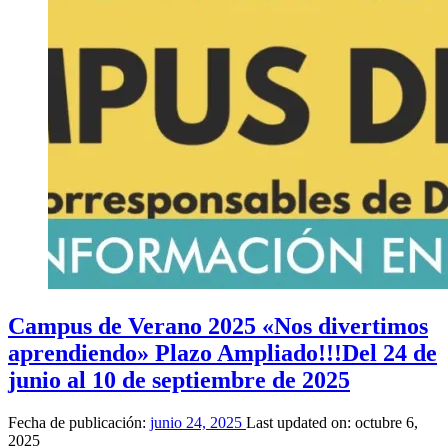
de
COCEMFE
Sevilla
mejora
la
calidad
de
vida
de
personas
gravemente
afectadas
a
través
de
experiencias
inolvidables
Visitas
Campus de Verano 2025 «Nos divertimos
culturales,
espectáculos,
aprendiendo» Plazo Ampliado!!!
Del 24 de
vacaciones
junio al 10 de septiembre de 2025
inclusivas
y
mucho
Fecha de publicación:
junio 24, 2025
Last updated on:
octubre 6,
más
2025