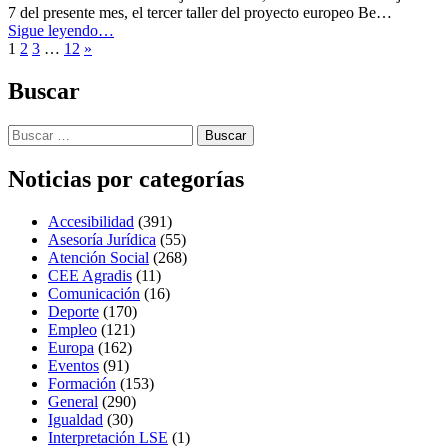
7 del presente mes, el tercer taller del proyecto europeo Be…
“COCEMFE
Sigue leyendo
…
Next
Sevilla
1
2
3
…
12
»
page
será
el
Buscar
anfitrión
del
Buscar:
3º
taller
del
Noticias por categorías
proyecto
europeo
Accesibilidad
(391)
‘Be
Asesoría Jurídica
(55)
A
Atención Social
(268)
Volunteer’”
CEE Agradis
(11)
Comunicación
(16)
Deporte
(170)
Empleo
(121)
Europa
(162)
Eventos
(91)
Formación
(153)
General
(290)
Igualdad
(30)
Interpretación LSE
(1)