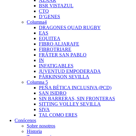
AZAAR
BSR VISTAZUL
CTQ
D’GENES
Columna4
DRAGONES QUAD RUGBY
EAS
EQUITEA
FIBRO ALJARAFE
FIBROTRIARE
FRÁTER SAN PABLO
IN
INFATIGABLES
JUVENTUD EMPODERADA
PÁRKINSON SEVILLA
Columna 5
PEÑA BÉTICA INCLUSIVA (PCD)
SAN ISIDRO
SIN BARRERAS, SIN FRONTERAS
SITTING VOLLEY SEVILLA
SIVA
TAL COMO ERES
Conócenos
Sobre nosotros
Historia