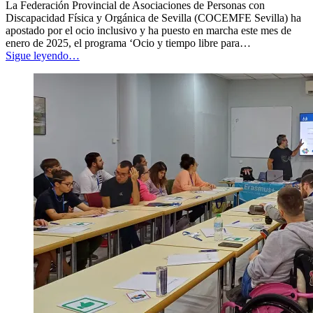
La Federación Provincial de Asociaciones de Personas con
Discapacidad Física y Orgánica de Sevilla (COCEMFE Sevilla) ha
apostado por el ocio inclusivo y ha puesto en marcha este mes de
enero de 2025, el programa ‘Ocio y tiempo libre para…
“COCEMFE
Sigue leyendo
…
Sevilla
refuerza
su
compromiso
con
el
ocio
inclusivo
para
personas
con
discapacidad
gravemente
afectadas”