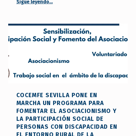
Sigue leyendo
…
“Tercer Sector y Administraciones del ámbito rural trabajan para garantizar los derechos de jóvenes y personas con discapacidad”
COCEMFE SEVILLA PONE EN
MARCHA UN PROGRAMA PARA
FOMENTAR EL ASOCIACIONISMO Y
LA PARTICIPACIÓN SOCIAL DE
PERSONAS CON DISCAPACIDAD EN
EL ENTORNO RURAL DE LA