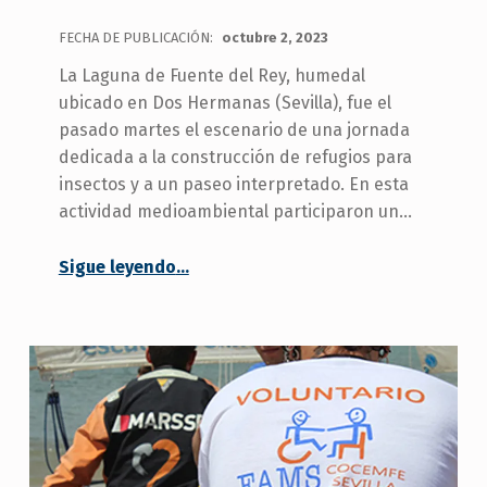
FECHA DE PUBLICACIÓN:
octubre 2, 2023
La Laguna de Fuente del Rey, humedal
ubicado en Dos Hermanas (Sevilla), fue el
pasado martes el escenario de una jornada
dedicada a la construcción de refugios para
insectos y a un paseo interpretado. En esta
actividad medioambiental participaron un…
Sigue leyendo
…
“Personas con discapacidad participan en una jornada medioambiental en el humedal de Fuente del Rey”