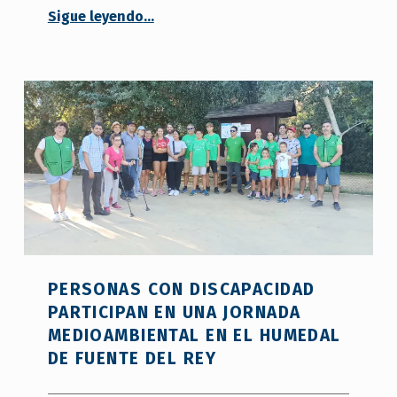
Sigue leyendo
…
“La Policía Turística y personal de la Oficina de Turismo se forma en materia de accesibilidad con COCEMFE Sevilla”
PERSONAS CON DISCAPACIDAD
PARTICIPAN EN UNA JORNADA
MEDIOAMBIENTAL EN EL HUMEDAL
DE FUENTE DEL REY