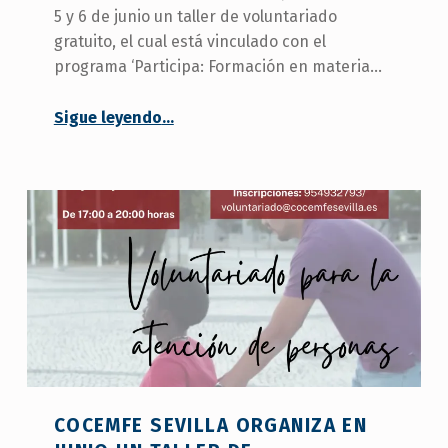
5 y 6 de junio un taller de voluntariado
gratuito, el cual está vinculado con el
programa ‘Participa: Formación en materia…
“COCEMFE Sevilla realiza un Taller de Voluntariado para Atender a Personas con Discapacidad”
Sigue leyendo
…
COCEMFE SEVILLA ORGANIZA EN