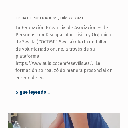
FECHA DE PUBLICACIÓN:
junio 22, 2023
La Federación Provincial de Asociaciones de
Personas con Discapacidad Física y Orgánica
de Sevilla (COCEMFE Sevilla) oferta un taller
de voluntariado online, a través de su
plataforma
https://www.aula.cocemfesevilla.es/. La
formación se realizó de manera presencial en
la sede de la…
“
Taller online sobre Voluntariado
Sigue leyendo
…
A
través
de
la
plataforma
de