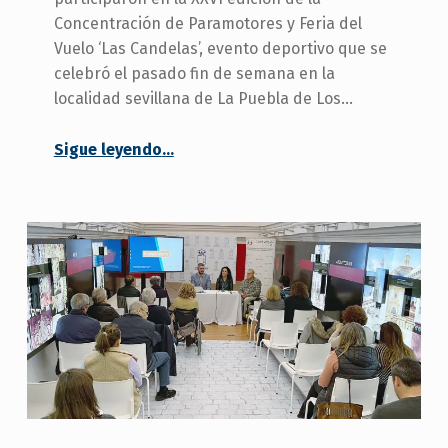
Concentración de Paramotores y Feria del
Vuelo ‘Las Candelas’, evento deportivo que se
celebró el pasado fin de semana en la
localidad sevillana de La Puebla de Los…
Sigue leyendo
…
“Personas con movilidad reducida participan en la XXVI concentración de paramotores y feria del vuelo”