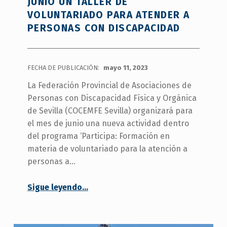
JUNIO UN TALLER DE
VOLUNTARIADO PARA ATENDER A
PERSONAS CON DISCAPACIDAD
FECHA DE PUBLICACIÓN:
mayo 11, 2023
La Federación Provincial de Asociaciones de
Personas con Discapacidad Física y Orgánica
de Sevilla (COCEMFE Sevilla) organizará para
el mes de junio una nueva actividad dentro
del programa ‘Participa: Formación en
materia de voluntariado para la atención a
personas a…
Sigue leyendo
…
“COCEMFE Sevilla organiza en junio un taller de voluntariado para atender a personas con discapacidad”