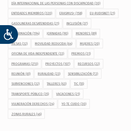
DÍA INTERNACIONAL DE LAS PERSONAS CON DISCAPACIDAD
(30)
ENTIDADES MIEMBROS
(320)
ERASMUS+
(158)
EU-RUDISNET
(21)
GASOLINERAS DESATENDIDAS
(21)
INCLUSIÓN
(37)
ACCESIBILIDAD
INFORMACIÓN
(194)
JORNADAS
(90)
MENORES
(89)
MESAS
(32)
MOVILIDAD REDUCIDA
(64)
MUJERES
(20)
OFICINA DE VIDA INDEPENDIENTE
(33)
PREMIOS
(31)
PROGRAMAS
(270)
PROYECTOS
(107)
RECURSOS
(22)
REUNIÓN
(61)
RURALIDAD
(23)
SENSIBILIZACIÓN
(72)
SUBVENCIONES
(32)
TALLERES
(63)
TIC
(55)
TRANSPORTE PÚBLICO
(35)
VACACIONES
(21)
VULNERACIÓN DERECHOS
(34)
YO TE CUIDO
(30)
ZONAS RURALES
(46)