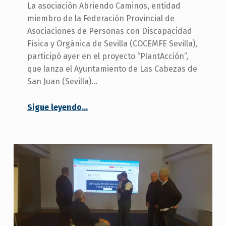
La asociación Abriendo Caminos, entidad
miembro de la Federación Provincial de
Asociaciones de Personas con Discapacidad
Física y Orgánica de Sevilla (COCEMFE Sevilla),
participó ayer en el proyecto “PlantAcción”,
que lanza el Ayuntamiento de Las Cabezas de
San Juan (Sevilla)…
“La asociación Abriendo Caminos participa en el proyecto «PlantAcción» en Las Cabezas”
Sigue leyendo
…