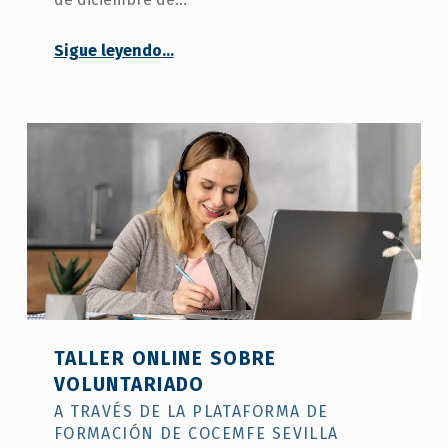
“COCEMFE Sevilla concluye su programa de voluntariado para atender a personas con discapacidad”
Sigue leyendo
…
TALLER ONLINE SOBRE
VOLUNTARIADO
A TRAVÉS DE LA PLATAFORMA DE
FORMACIÓN DE COCEMFE SEVILLA