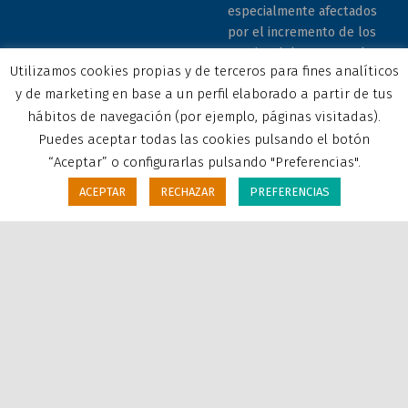
especialmente afectados
por el incremento de los
precios del gas natural y
Utilizamos cookies propias y de terceros para fines analíticos
la electricidad
y de marketing en base a un perfil elaborado a partir de tus
provocados por el
impacto de la guerra de
hábitos de navegación (por ejemplo, páginas visitadas).
agresión de Rusia contra
Puedes aceptar todas las cookies pulsando el botón
Ucrania."
“Aceptar” o configurarlas pulsando "Preferencias".
ACEPTAR
RECHAZAR
PREFERENCIAS
MENU
© 2026 COCEMFE Sevilla. Todos los derechos reservados. All
rights reserved
Correo electrónico
COCEMFE Sevilla en Facebook
COCEMFE Sevilla en Twitter
COCEMFE Sevilla en Youtube
COCEMFE Sevilla en Instagram
COCEMFE Sevilla en Linkedin
Back to top ↑