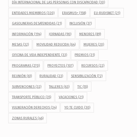
DÍA INTERNACIONAL DE LAS PERSONAS CON DISCAPACIDAD
(30)
ENTIDADES MIEMBROS
(320)
ERASMUS+
(158)
EU-RUDISNET
(21)
GASOLINERAS DESATENDIDAS
(21)
INCLUSIÓN
(37)
INFORMACIÓN
(194)
JORNADAS
(90)
MENORES
(89)
MESAS
(32)
MOVILIDAD REDUCIDA
(64)
MUJERES
(20)
OFICINA DE VIDA INDEPENDIENTE
(33)
PREMIOS
(31)
PROGRAMAS
(270)
PROYECTOS
(107)
RECURSOS
(22)
REUNIÓN
(61)
RURALIDAD
(23)
SENSIBILIZACIÓN
(72)
SUBVENCIONES
(32)
TALLERES
(63)
TIC
(55)
TRANSPORTE PÚBLICO
(35)
VACACIONES
(21)
VULNERACIÓN DERECHOS
(34)
YO TE CUIDO
(30)
ZONAS RURALES
(46)