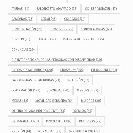
AYUDAS
(64)
BALONCESTO ADAPTADO
(78)
C.D. BSR VISTAZUL
(37)
CAMPAÑAS
(23)
CERMI
(43)
COLEGIOS
(74)
CONCIENCIACIÓN
(21)
CONVENIOS
(29)
CONVOCATORIAS
(60)
COVID19
(25)
CURSOS
(52)
DEFENSA DE DERECHOS
(25)
DENUNCIAS
(29)
DÍA INTERNACIONAL DE LAS PERSONAS CON DISCAPACIDAD
(30)
ENTIDADES MIEMBROS
(320)
ERASMUS+
(158)
EU-RUDISNET
(21)
GASOLINERAS DESATENDIDAS
(21)
INCLUSIÓN
(37)
INFORMACIÓN
(194)
JORNADAS
(90)
MENORES
(89)
MESAS
(32)
MOVILIDAD REDUCIDA
(64)
MUJERES
(20)
OFICINA DE VIDA INDEPENDIENTE
(33)
PREMIOS
(31)
PROGRAMAS
(270)
PROYECTOS
(107)
RECURSOS
(22)
REUNIÓN
(61)
RURALIDAD
(23)
SENSIBILIZACIÓN
(72)