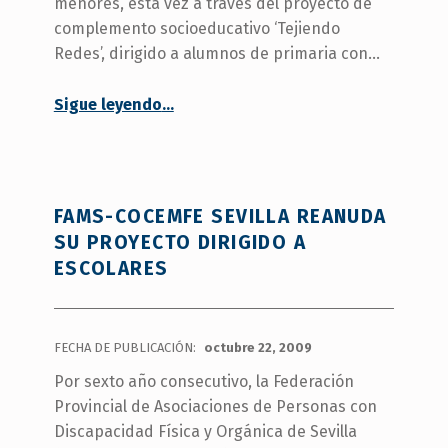
menores, esta vez a través del proyecto de
complemento socioeducativo ‘Tejiendo
Redes’, dirigido a alumnos de primaria con…
“La federación sevillana inicia un nuevo programa dirigido a escolares”
Sigue leyendo
…
FAMS-COCEMFE SEVILLA REANUDA
SU PROYECTO DIRIGIDO A
ESCOLARES
FECHA DE PUBLICACIÓN:
octubre 22, 2009
Por sexto año consecutivo, la Federación
Provincial de Asociaciones de Personas con
Discapacidad Física y Orgánica de Sevilla