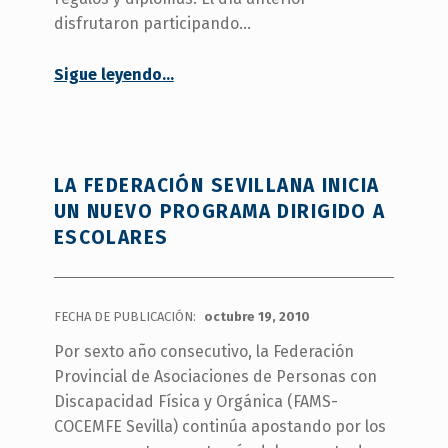
disfrutaron participando…
“Los menores de FAMS-COCEMFE Sevilla celebran el fin de curso”
Sigue leyendo
…
LA FEDERACIÓN SEVILLANA INICIA
UN NUEVO PROGRAMA DIRIGIDO A
ESCOLARES
FECHA DE PUBLICACIÓN:
octubre 19, 2010
Por sexto año consecutivo, la Federación
Provincial de Asociaciones de Personas con
Discapacidad Física y Orgánica (FAMS-
COCEMFE Sevilla) continúa apostando por los