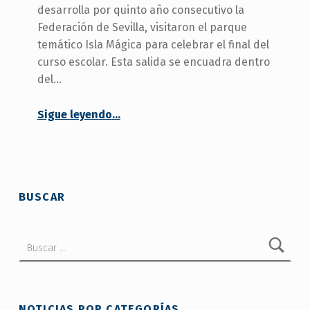
desarrolla por quinto año consecutivo la
Federación de Sevilla, visitaron el parque
temático Isla Mágica para celebrar el final del
curso escolar. Esta salida se encuadra dentro
del…
“Los niños de FAMS-COCEMFE Sevilla celebran el fin de curso”
Sigue leyendo
…
BUSCAR
Buscar:
NOTICIAS POR CATEGORÍAS