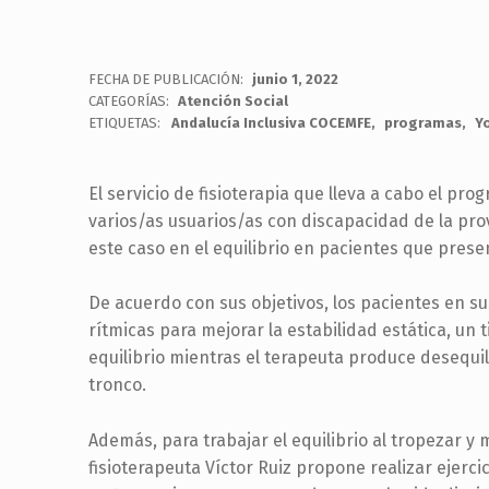
menú
de
accesibilidad.
FECHA DE PUBLICACIÓN:
junio 1, 2022
CATEGORÍAS:
Atención Social
ETIQUETAS:
Andalucía Inclusiva COCEMFE
programas
Y
El servicio de fisioterapia que lleva a cabo el prog
varios/as usuarios/as con discapacidad de la pro
este caso en el equilibrio en pacientes que presen
De acuerdo con sus objetivos, los pacientes en su
rítmicas para mejorar la estabilidad estática, un 
equilibrio mientras el terapeuta produce desequi
tronco.
Además, para trabajar el equilibrio al tropezar y 
fisioterapeuta Víctor Ruiz propone realizar ejercic