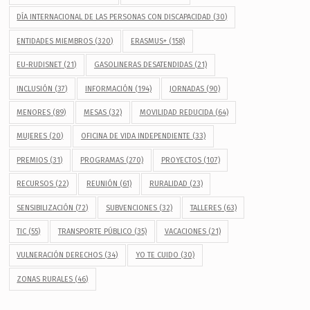
DÍA INTERNACIONAL DE LAS PERSONAS CON DISCAPACIDAD
(30)
ENTIDADES MIEMBROS
(320)
ERASMUS+
(158)
EU-RUDISNET
(21)
GASOLINERAS DESATENDIDAS
(21)
INCLUSIÓN
(37)
INFORMACIÓN
(194)
JORNADAS
(90)
MENORES
(89)
MESAS
(32)
MOVILIDAD REDUCIDA
(64)
MUJERES
(20)
OFICINA DE VIDA INDEPENDIENTE
(33)
PREMIOS
(31)
PROGRAMAS
(270)
PROYECTOS
(107)
RECURSOS
(22)
REUNIÓN
(61)
RURALIDAD
(23)
SENSIBILIZACIÓN
(72)
SUBVENCIONES
(32)
TALLERES
(63)
TIC
(55)
TRANSPORTE PÚBLICO
(35)
VACACIONES
(21)
VULNERACIÓN DERECHOS
(34)
YO TE CUIDO
(30)
ZONAS RURALES
(46)