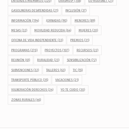
ENTIDADES MIEMBROS
(320)
ERASMUS+
(158)
EU-RUDISNET
(21)
GASOLINERAS DESATENDIDAS
(21)
INCLUSIÓN
(37)
INFORMACIÓN
(194)
JORNADAS
(90)
MENORES
(89)
MESAS
(32)
MOVILIDAD REDUCIDA
(64)
MUJERES
(20)
OFICINA DE VIDA INDEPENDIENTE
(33)
PREMIOS
(31)
PROGRAMAS
(270)
PROYECTOS
(107)
RECURSOS
(22)
REUNIÓN
(61)
RURALIDAD
(23)
SENSIBILIZACIÓN
(72)
SUBVENCIONES
(32)
TALLERES
(63)
TIC
(55)
TRANSPORTE PÚBLICO
(35)
VACACIONES
(21)
VULNERACIÓN DERECHOS
(34)
YO TE CUIDO
(30)
ZONAS RURALES
(46)
Navegación de entradas