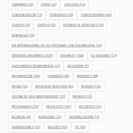
CAMPAÑAS
(23)
CERMI
(43)
COLEGIOS
(74)
CONCIENCIACIÓN
(21)
CONVENIOS
(29)
CONVOCATORIAS
(60)
COVID19
(25)
CURSOS
(52)
DEFENSA DE DERECHOS
(25)
DENUNCIAS
(29)
DÍA INTERNACIONAL DE LAS PERSONAS CON DISCAPACIDAD
(30)
ENTIDADES MIEMBROS
(320)
ERASMUS+
(158)
EU-RUDISNET
(21)
GASOLINERAS DESATENDIDAS
(21)
INCLUSIÓN
(37)
INFORMACIÓN
(194)
JORNADAS
(90)
MENORES
(89)
MESAS
(32)
MOVILIDAD REDUCIDA
(64)
MUJERES
(20)
OFICINA DE VIDA INDEPENDIENTE
(33)
PREMIOS
(31)
PROGRAMAS
(270)
PROYECTOS
(107)
RECURSOS
(22)
REUNIÓN
(61)
RURALIDAD
(23)
SENSIBILIZACIÓN
(72)
SUBVENCIONES
(32)
TALLERES
(63)
TIC
(55)