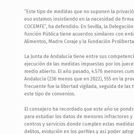
“Este tipo de medidas que no suponen la privació
eso estamos insistiendo en la necesidad de firm
COCEMFE”, ha defendido. En Sevilla, la Delegación T
Función Pública tiene acuerdos similares con ent
Alimentos, Madre Coraje y la Fundación Proliberta
La Junta de Andalucía tiene entre sus competenci
ejecución de las medidas impuestas por los juec
medio abierto. El año pasado, 4.576 menores cum
Andalucía (236 menos que en 2022), 555 en la prov
frecuente fue la libertad vigilada, seguida de las
este tipo de convenios.
El consejero ha recordado que este año se pondrá
para estudiar los datos de menores infractores y 
centros y servicios donde cumplen estas medidas 
delitos, evolución en los perfiles y así poder ado