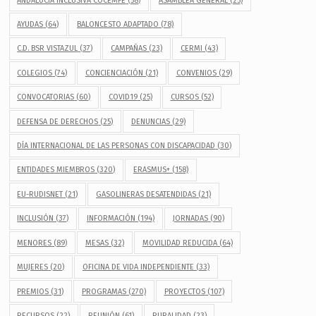
ANDALUCÍA INCLUSIVA COCEMFE
(58)
ASAMBLEA GENERAL
(25)
AYUDAS
(64)
BALONCESTO ADAPTADO
(78)
C.D. BSR VISTAZUL
(37)
CAMPAÑAS
(23)
CERMI
(43)
COLEGIOS
(74)
CONCIENCIACIÓN
(21)
CONVENIOS
(29)
CONVOCATORIAS
(60)
COVID19
(25)
CURSOS
(52)
DEFENSA DE DERECHOS
(25)
DENUNCIAS
(29)
DÍA INTERNACIONAL DE LAS PERSONAS CON DISCAPACIDAD
(30)
ENTIDADES MIEMBROS
(320)
ERASMUS+
(158)
EU-RUDISNET
(21)
GASOLINERAS DESATENDIDAS
(21)
INCLUSIÓN
(37)
INFORMACIÓN
(194)
JORNADAS
(90)
MENORES
(89)
MESAS
(32)
MOVILIDAD REDUCIDA
(64)
MUJERES
(20)
OFICINA DE VIDA INDEPENDIENTE
(33)
PREMIOS
(31)
PROGRAMAS
(270)
PROYECTOS
(107)
RECURSOS
(22)
REUNIÓN
(61)
RURALIDAD
(23)