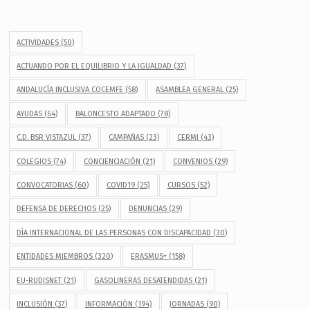
ACTIVIDADES
(50)
ACTUANDO POR EL EQUILIBRIO Y LA IGUALDAD
(37)
ANDALUCÍA INCLUSIVA COCEMFE
(58)
ASAMBLEA GENERAL
(25)
AYUDAS
(64)
BALONCESTO ADAPTADO
(78)
C.D. BSR VISTAZUL
(37)
CAMPAÑAS
(23)
CERMI
(43)
COLEGIOS
(74)
CONCIENCIACIÓN
(21)
CONVENIOS
(29)
CONVOCATORIAS
(60)
COVID19
(25)
CURSOS
(52)
DEFENSA DE DERECHOS
(25)
DENUNCIAS
(29)
DÍA INTERNACIONAL DE LAS PERSONAS CON DISCAPACIDAD
(30)
ENTIDADES MIEMBROS
(320)
ERASMUS+
(158)
EU-RUDISNET
(21)
GASOLINERAS DESATENDIDAS
(21)
INCLUSIÓN
(37)
INFORMACIÓN
(194)
JORNADAS
(90)