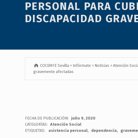
PERSONAL PARA CUB
menú
de
DISCAPACIDAD GRAV
accesibilidad.
COCEMFE Sevilla
>
Infórmate
>
Noticias
>
Atención Soci
gravemente afectadas
FECHA DE PUBLICACIÓN:
julio 9, 2020
CATEGORÍAS:
Atención Social
ETIQUETAS:
asistencia personal
dependencia
graveme