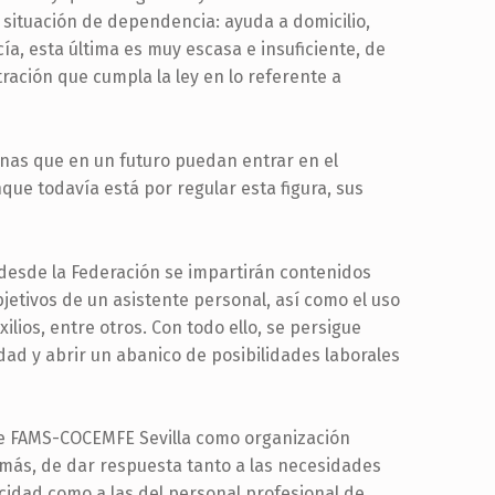
situación de dependencia: ayuda a domicilio,
cía, esta última es muy escasa e insuficiente, de
tración que cumpla la ley en lo referente a
onas que en un futuro puedan entrar en el
ue todavía está por regular esta figura, sus
 desde la Federación se impartirán contenidos
objetivos de un asistente personal, así como el uso
lios, entre otros. Con todo ello, se persigue
edad y abrir un abanico de posibilidades laborales
s de FAMS-COCEMFE Sevilla como organización
más, de dar respuesta tanto a las necesidades
cidad como a las del personal profesional de