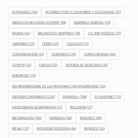
ACTIVIDADES
(50)
ACTUANDO POR EL EQUILIBRIO Y LA IGUALDAD
(37)
ANDALUCÍA INCLUSIVA COCEMFE
(58)
ASAMBLEA GENERAL
(25)
AYUDAS
(64)
BALONCESTO ADAPTADO
(78)
C.D. BSR VISTAZUL
(37)
CAMPAÑAS
(23)
CERMI
(43)
COLEGIOS
(74)
CONCIENCIACIÓN
(21)
CONVENIOS
(29)
CONVOCATORIAS
(60)
COVID19
(25)
CURSOS
(52)
DEFENSA DE DERECHOS
(25)
DENUNCIAS
(29)
DÍA INTERNACIONAL DE LAS PERSONAS CON DISCAPACIDAD
(30)
ENTIDADES MIEMBROS
(320)
ERASMUS+
(158)
EU-RUDISNET
(21)
GASOLINERAS DESATENDIDAS
(21)
INCLUSIÓN
(37)
INFORMACIÓN
(194)
JORNADAS
(90)
MENORES
(89)
MESAS
(32)
MOVILIDAD REDUCIDA
(64)
MUJERES
(20)