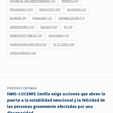
OFICINA DE VIDA INDEPENDIENTE
(33)
PREMIOS
(31)
PROGRAMAS
(270)
PROYECTOS
(107)
RECURSOS
(22)
REUNIÓN
(61)
RURALIDAD
(23)
SENSIBILIZACIÓN
(72)
SUBVENCIONES
(32)
TALLERES
(63)
TIC
(55)
TRANSPORTE PÚBLICO
(35)
VACACIONES
(21)
VULNERACIÓN DERECHOS
(34)
YO TE CUIDO
(30)
ZONAS RURALES
(46)
Navegación de entradas
PREVIOUS ENTRADA
FAMS-COCEMFE Sevilla exige acciones que abran la
puerta a la estabilidad emocional y la felicidad de
las personas gravemente afectadas por una
discapacidad