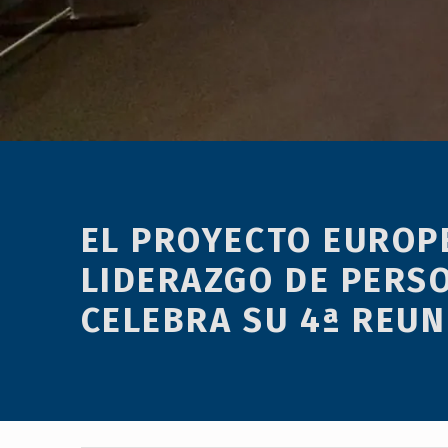
menú
de
accesibilidad.
EL PROYECTO EUROP
LIDERAZGO DE PERS
CELEBRA SU 4ª REUN