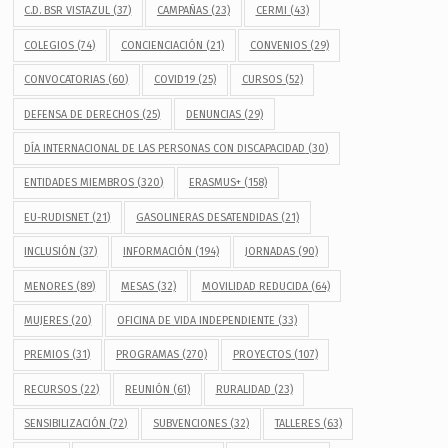
C.D. BSR VISTAZUL
(37)
CAMPAÑAS
(23)
CERMI
(43)
COLEGIOS
(74)
CONCIENCIACIÓN
(21)
CONVENIOS
(29)
CONVOCATORIAS
(60)
COVID19
(25)
CURSOS
(52)
DEFENSA DE DERECHOS
(25)
DENUNCIAS
(29)
DÍA INTERNACIONAL DE LAS PERSONAS CON DISCAPACIDAD
(30)
ENTIDADES MIEMBROS
(320)
ERASMUS+
(158)
EU-RUDISNET
(21)
GASOLINERAS DESATENDIDAS
(21)
INCLUSIÓN
(37)
INFORMACIÓN
(194)
JORNADAS
(90)
MENORES
(89)
MESAS
(32)
MOVILIDAD REDUCIDA
(64)
MUJERES
(20)
OFICINA DE VIDA INDEPENDIENTE
(33)
PREMIOS
(31)
PROGRAMAS
(270)
PROYECTOS
(107)
RECURSOS
(22)
REUNIÓN
(61)
RURALIDAD
(23)
SENSIBILIZACIÓN
(72)
SUBVENCIONES
(32)
TALLERES
(63)