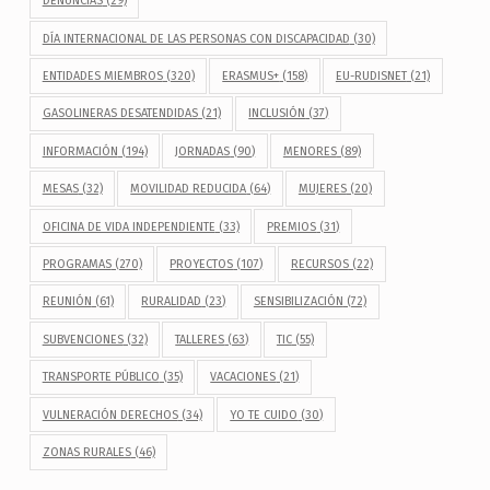
DENUNCIAS
(29)
DÍA INTERNACIONAL DE LAS PERSONAS CON DISCAPACIDAD
(30)
ENTIDADES MIEMBROS
(320)
ERASMUS+
(158)
EU-RUDISNET
(21)
GASOLINERAS DESATENDIDAS
(21)
INCLUSIÓN
(37)
INFORMACIÓN
(194)
JORNADAS
(90)
MENORES
(89)
MESAS
(32)
MOVILIDAD REDUCIDA
(64)
MUJERES
(20)
OFICINA DE VIDA INDEPENDIENTE
(33)
PREMIOS
(31)
PROGRAMAS
(270)
PROYECTOS
(107)
RECURSOS
(22)
REUNIÓN
(61)
RURALIDAD
(23)
SENSIBILIZACIÓN
(72)
SUBVENCIONES
(32)
TALLERES
(63)
TIC
(55)
TRANSPORTE PÚBLICO
(35)
VACACIONES
(21)
VULNERACIÓN DERECHOS
(34)
YO TE CUIDO
(30)
ZONAS RURALES
(46)