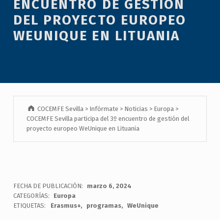
ENCUENTRO DE GESTIÓN
DEL PROYECTO EUROPEO
WEUNIQUE EN LITUANIA
COCEMFE Sevilla
>
Infórmate
>
Noticias
>
Europa
>
COCEMFE Sevilla participa del 3º encuentro de gestión del
proyecto europeo WeUnique en Lituania
FECHA DE PUBLICACIÓN:
marzo 6, 2024
CATEGORÍAS:
Europa
ETIQUETAS:
Erasmus+
programas
WeUnique