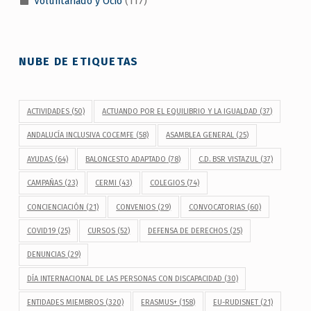
Voluntariado y Ocio
(117)
NUBE DE ETIQUETAS
ACTIVIDADES
(50)
ACTUANDO POR EL EQUILIBRIO Y LA IGUALDAD
(37)
ANDALUCÍA INCLUSIVA COCEMFE
(58)
ASAMBLEA GENERAL
(25)
AYUDAS
(64)
BALONCESTO ADAPTADO
(78)
C.D. BSR VISTAZUL
(37)
CAMPAÑAS
(23)
CERMI
(43)
COLEGIOS
(74)
CONCIENCIACIÓN
(21)
CONVENIOS
(29)
CONVOCATORIAS
(60)
COVID19
(25)
CURSOS
(52)
DEFENSA DE DERECHOS
(25)
DENUNCIAS
(29)
DÍA INTERNACIONAL DE LAS PERSONAS CON DISCAPACIDAD
(30)
ENTIDADES MIEMBROS
(320)
ERASMUS+
(158)
EU-RUDISNET
(21)