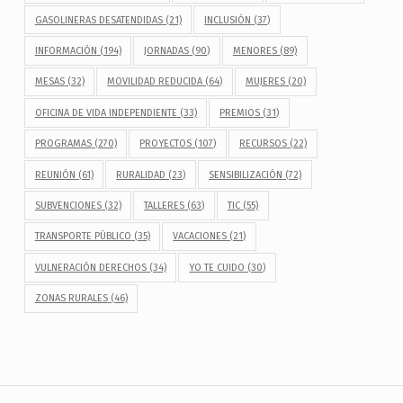
GASOLINERAS DESATENDIDAS
(21)
INCLUSIÓN
(37)
INFORMACIÓN
(194)
JORNADAS
(90)
MENORES
(89)
MESAS
(32)
MOVILIDAD REDUCIDA
(64)
MUJERES
(20)
OFICINA DE VIDA INDEPENDIENTE
(33)
PREMIOS
(31)
PROGRAMAS
(270)
PROYECTOS
(107)
RECURSOS
(22)
REUNIÓN
(61)
RURALIDAD
(23)
SENSIBILIZACIÓN
(72)
SUBVENCIONES
(32)
TALLERES
(63)
TIC
(55)
TRANSPORTE PÚBLICO
(35)
VACACIONES
(21)
VULNERACIÓN DERECHOS
(34)
YO TE CUIDO
(30)
ZONAS RURALES
(46)
Navegación de entradas