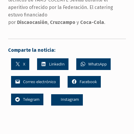
aperitivo ofrecido por la Federación. El catering
estuvo financiado
por
Discaocasión
,
Cruzcampo
y
Coca-Cola
.
Comparte la noticia:
X
LinkedIn
WhatsApp
Correo electrónico
Facebook
Telegram
Instagram
Skip back to main navigation