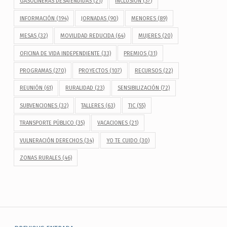
GASOLINERAS DESATENDIDAS
(21)
INCLUSIÓN
(37)
INFORMACIÓN
(194)
JORNADAS
(90)
MENORES
(89)
MESAS
(32)
MOVILIDAD REDUCIDA
(64)
MUJERES
(20)
OFICINA DE VIDA INDEPENDIENTE
(33)
PREMIOS
(31)
PROGRAMAS
(270)
PROYECTOS
(107)
RECURSOS
(22)
REUNIÓN
(61)
RURALIDAD
(23)
SENSIBILIZACIÓN
(72)
SUBVENCIONES
(32)
TALLERES
(63)
TIC
(55)
TRANSPORTE PÚBLICO
(35)
VACACIONES
(21)
VULNERACIÓN DERECHOS
(34)
YO TE CUIDO
(30)
ZONAS RURALES
(46)
Navegación de entradas