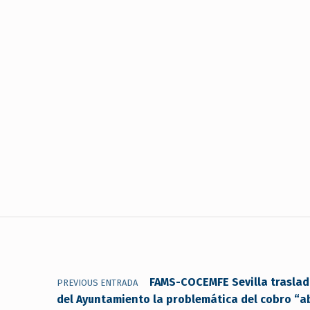
Navegación de entradas
FAMS-COCEMFE Sevilla traslada
PREVIOUS ENTRADA
del Ayuntamiento la problemática del cobro “ab