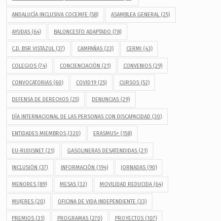
ANDALUCÍA INCLUSIVA COCEMFE
(58)
ASAMBLEA GENERAL
(25)
AYUDAS
(64)
BALONCESTO ADAPTADO
(78)
C.D. BSR VISTAZUL
(37)
CAMPAÑAS
(23)
CERMI
(43)
COLEGIOS
(74)
CONCIENCIACIÓN
(21)
CONVENIOS
(29)
CONVOCATORIAS
(60)
COVID19
(25)
CURSOS
(52)
DEFENSA DE DERECHOS
(25)
DENUNCIAS
(29)
DÍA INTERNACIONAL DE LAS PERSONAS CON DISCAPACIDAD
(30)
ENTIDADES MIEMBROS
(320)
ERASMUS+
(158)
EU-RUDISNET
(21)
GASOLINERAS DESATENDIDAS
(21)
INCLUSIÓN
(37)
INFORMACIÓN
(194)
JORNADAS
(90)
MENORES
(89)
MESAS
(32)
MOVILIDAD REDUCIDA
(64)
MUJERES
(20)
OFICINA DE VIDA INDEPENDIENTE
(33)
PREMIOS
(31)
PROGRAMAS
(270)
PROYECTOS
(107)