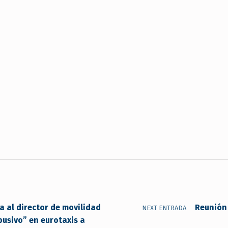
 al director de movilidad
Reunión 
NEXT ENTRADA
usivo” en eurotaxis a