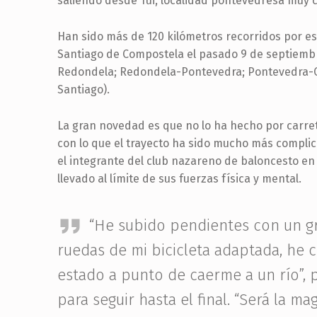
saliendo desde Tui, localidad pontevedresa muy ce
menú
de
Han sido más de 120 kilómetros recorridos por es
accesibilidad.
Santiago de Compostela el pasado 9 de septiembre
Redondela; Redondela-Pontevedra; Pontevedra-Ca
Santiago).
La gran novedad es que no lo ha hecho por carreter
con lo que el trayecto ha sido mucho más compli
el integrante del club nazareno de baloncesto en s
llevado al límite de sus fuerzas física y mental.
“He subido pendientes con un gr
ruedas de mi bicicleta adaptada, he 
estado a punto de caerme a un río”,
para seguir hasta el final. “Será la ma