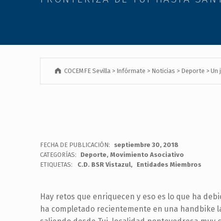
las
personas
con
discapacidad
visual
que
COCEMFE Sevilla
>
Infórmate
>
Noticias
>
Deporte
>
Un 
están
usando
un
lector
de
pantalla;
FECHA DE PUBLICACIÓN:
septiembre 30, 2018
Presione
CATEGORÍAS:
Deporte
,
Movimiento Asociativo
ETIQUETAS:
C.D. BSR Vistazul
Entidades Miembros
Control-
F10
para
Hay retos que enriquecen y eso es lo que ha debid
abrir
ha completado recientemente en una handbike la
un