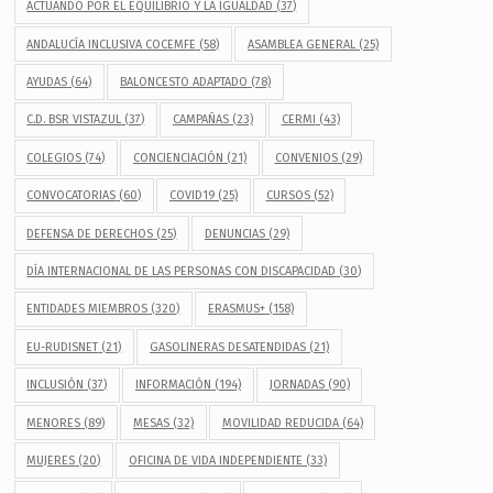
ACTUANDO POR EL EQUILIBRIO Y LA IGUALDAD
(37)
ANDALUCÍA INCLUSIVA COCEMFE
(58)
ASAMBLEA GENERAL
(25)
AYUDAS
(64)
BALONCESTO ADAPTADO
(78)
C.D. BSR VISTAZUL
(37)
CAMPAÑAS
(23)
CERMI
(43)
COLEGIOS
(74)
CONCIENCIACIÓN
(21)
CONVENIOS
(29)
CONVOCATORIAS
(60)
COVID19
(25)
CURSOS
(52)
DEFENSA DE DERECHOS
(25)
DENUNCIAS
(29)
DÍA INTERNACIONAL DE LAS PERSONAS CON DISCAPACIDAD
(30)
ENTIDADES MIEMBROS
(320)
ERASMUS+
(158)
EU-RUDISNET
(21)
GASOLINERAS DESATENDIDAS
(21)
INCLUSIÓN
(37)
INFORMACIÓN
(194)
JORNADAS
(90)
MENORES
(89)
MESAS
(32)
MOVILIDAD REDUCIDA
(64)
MUJERES
(20)
OFICINA DE VIDA INDEPENDIENTE
(33)