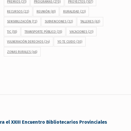
PREMIOS
(31)
PROGRAMAS
(270)
PROYECTOS
(107)
RECURSOS
(22)
REUNIÓN
(61)
RURALIDAD
(23)
SENSIBILIZACIÓN
(72)
SUBVENCIONES
(32)
TALLERES
(63)
TIC
(55)
TRANSPORTE PÚBLICO
(35)
VACACIONES
(21)
VULNERACIÓN DERECHOS
(34)
YO TE CUIDO
(30)
ZONAS RURALES
(46)
a el XXIII Encuentro Bibliotecarios Provinciales