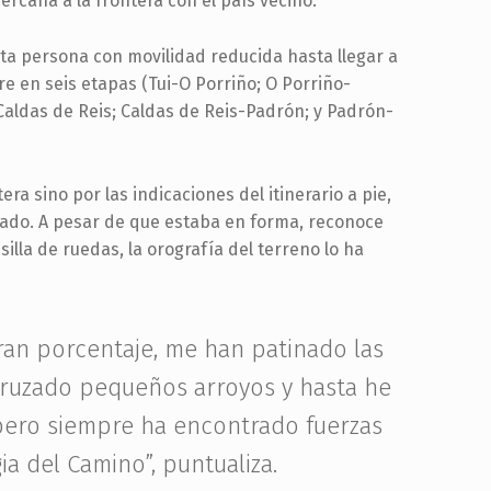
rcana a la frontera con el país vecino.
ta persona con movilidad reducida hasta llegar a
 en seis etapas (Tui-O Porriño; O Porriño-
ldas de Reis; Caldas de Reis-Padrón; y Padrón-
a sino por las indicaciones del itinerario a pie,
cado. A pesar de que estaba en forma, reconoce
illa de ruedas, la orografía del terreno lo ha
an porcentaje, me han patinado las
cruzado pequeños arroyos y hasta he
 pero siempre ha encontrado fuerzas
gia del Camino”, puntualiza.