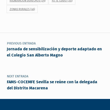
VULNERACIÓN DERECHOS
(34)
YO TE CUIDO
(30)
ZONAS RURALES
(46)
Navegación de entradas
PREVIOUS ENTRADA
Jornada de sensibilización y deporte adaptado en
el Colegio San Alberto Magno
NEXT ENTRADA
FAMS-COCEMFE Sevilla se reúne con la delegada
del Distrito Macarena