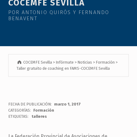
COCEMFE SEVILLA
POR ANTONIO QUIRÓS Y FERNANDO
BENAVENT
COCEMFE Sevilla
>
Infórmate
>
Noticias
>
Formación
>
Taller gratuito de coaching en FAMS-COCEMFE Sevilla
FECHA DE PUBLICACIÓN:
marzo 1, 2017
CATEGORÍAS:
Formación
ETIQUETAS:
talleres
La Federación Provincial de Asociaciones de