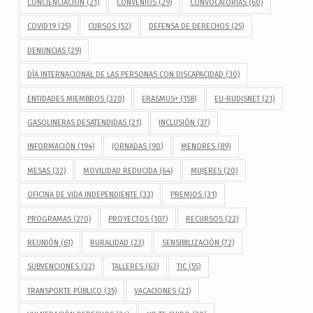
CONCIENCIACIÓN
(21)
CONVENIOS
(29)
CONVOCATORIAS
(60)
COVID19
(25)
CURSOS
(52)
DEFENSA DE DERECHOS
(25)
DENUNCIAS
(29)
DÍA INTERNACIONAL DE LAS PERSONAS CON DISCAPACIDAD
(30)
ENTIDADES MIEMBROS
(320)
ERASMUS+
(158)
EU-RUDISNET
(21)
GASOLINERAS DESATENDIDAS
(21)
INCLUSIÓN
(37)
INFORMACIÓN
(194)
JORNADAS
(90)
MENORES
(89)
MESAS
(32)
MOVILIDAD REDUCIDA
(64)
MUJERES
(20)
OFICINA DE VIDA INDEPENDIENTE
(33)
PREMIOS
(31)
PROGRAMAS
(270)
PROYECTOS
(107)
RECURSOS
(22)
REUNIÓN
(61)
RURALIDAD
(23)
SENSIBILIZACIÓN
(72)
SUBVENCIONES
(32)
TALLERES
(63)
TIC
(55)
TRANSPORTE PÚBLICO
(35)
VACACIONES
(21)