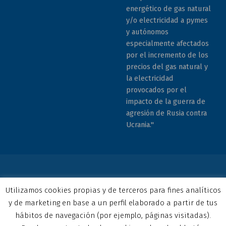
energético de gas natural
y/o electricidad a pymes
y autónomos
especialmente afectados
por el incremento de los
precios del gas natural y
la electricidad
provocados por el
impacto de la guerra de
agresión de Rusia contra
Ucrania."
© 2026 COCEMFE Sevilla. Todos los derechos reservados. All
Utilizamos cookies propias y de terceros para fines analíticos
rights reserved
y de marketing en base a un perfil elaborado a partir de tus
Correo electrónico
COCEMFE Sevilla en Facebook
COCEMFE Sevilla en Twitter
COCEMFE Sevilla en Youtube
COCEMFE Sevilla en Instagram
COCEMFE Sevilla en Linkedin
Back to top ↑
hábitos de navegación (por ejemplo, páginas visitadas).