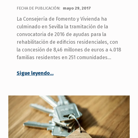
FECHA DE PUBLICACIÓN:
mayo 29, 2017
La Consejería de Fomento y Vivienda ha
culminado en Sevilla la tramitación de la
convocatoria de 2016 de ayudas para la
rehabilitación de edificios residenciales, con
la concesión de 8,46 millones de euros a 4.018
familias residentes en 251 comunidades…
Sigue leyendo
…
“La Junta concede a 4.018 familias de Sevilla 8,46 millones de euros en ayudas para rehabilitar sus edificios”