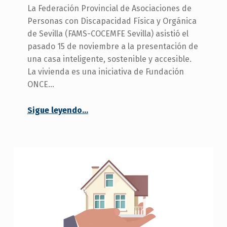
La Federación Provincial de Asociaciones de
Personas con Discapacidad Física y Orgánica
de Sevilla (FAMS-COCEMFE Sevilla) asistió el
pasado 15 de noviembre a la presentación de
una casa inteligente, sostenible y accesible.
La vivienda es una iniciativa de Fundación
ONCE…
“FAMS-COCEMFE Sevilla asiste a la presentación de una casa inteligente”
Sigue leyendo
…