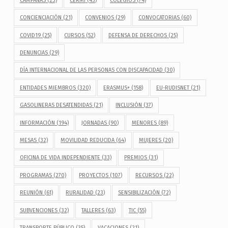
CAMPAÑAS
(23)
CERMI
(43)
COLEGIOS
(74)
CONCIENCIACIÓN
(21)
CONVENIOS
(29)
CONVOCATORIAS
(60)
COVID19
(25)
CURSOS
(52)
DEFENSA DE DERECHOS
(25)
DENUNCIAS
(29)
DÍA INTERNACIONAL DE LAS PERSONAS CON DISCAPACIDAD
(30)
ENTIDADES MIEMBROS
(320)
ERASMUS+
(158)
EU-RUDISNET
(21)
GASOLINERAS DESATENDIDAS
(21)
INCLUSIÓN
(37)
INFORMACIÓN
(194)
JORNADAS
(90)
MENORES
(89)
MESAS
(32)
MOVILIDAD REDUCIDA
(64)
MUJERES
(20)
OFICINA DE VIDA INDEPENDIENTE
(33)
PREMIOS
(31)
PROGRAMAS
(270)
PROYECTOS
(107)
RECURSOS
(22)
REUNIÓN
(61)
RURALIDAD
(23)
SENSIBILIZACIÓN
(72)
SUBVENCIONES
(32)
TALLERES
(63)
TIC
(55)
TRANSPORTE PÚBLICO
(35)
VACACIONES
(21)