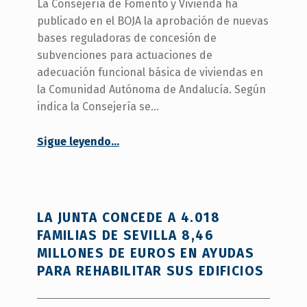
La Consejería de Fomento y Vivienda ha
publicado en el BOJA la aprobación de nuevas
bases reguladoras de concesión de
subvenciones para actuaciones de
adecuación funcional básica de viviendas en
la Comunidad Autónoma de Andalucía. Según
indica la Consejería se…
“
Abierta la convocatoria de ayudas para la adecuación funcional básica de viviendas
Sigue leyendo
…
Del
28
de
junio
al
LA JUNTA CONCEDE A 4.018
27
FAMILIAS DE SEVILLA 8,46
de
MILLONES DE EUROS EN AYUDAS
julio
PARA REHABILITAR SUS EDIFICIOS
inclusive
”