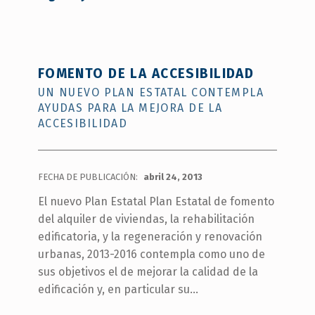
Imprescindible
para
impulsar
la
mejora
FOMENTO DE LA ACCESIBILIDAD
de
UN NUEVO PLAN ESTATAL CONTEMPLA
la
AYUDAS PARA LA MEJORA DE LA
accesibilidad
”
ACCESIBILIDAD
FECHA DE PUBLICACIÓN:
abril 24, 2013
El nuevo Plan Estatal Plan Estatal de fomento
del alquiler de viviendas, la rehabilitación
edificatoria, y la regeneración y renovación
urbanas, 2013-2016 contempla como uno de
sus objetivos el de mejorar la calidad de la
edificación y, en particular su…