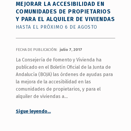
MEJORAR LA ACCESIBILIDAD EN
COMUNIDADES DE PROPIETARIOS
Y PARA EL ALQUILER DE VIVIENDAS
HASTA EL PRÓXIMO 6 DE AGOSTO
FECHA DE PUBLICACIÓN:
julio 7, 2017
La Consejería de Fomento y Vivienda ha
publicado en el Boletín Oficial de la Junta de
Andalucía (BOJA) las órdenes de ayudas para
la mejora de la accesibilidad en las
comunidades de propietarios, y para el
alquiler de viviendas a…
“
Sigue leyendo
…
La Junta convoca ayudas para mejorar la accesibilidad en comunidades de propietarios y para el alquiler de viviendas
Hasta
el
próximo