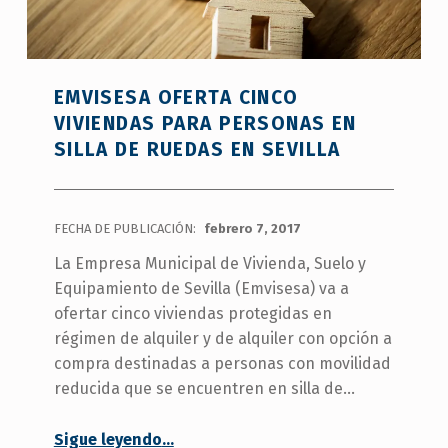
EMVISESA OFERTA CINCO
VIVIENDAS PARA PERSONAS EN
SILLA DE RUEDAS EN SEVILLA
FECHA DE PUBLICACIÓN:
febrero 7, 2017
La Empresa Municipal de Vivienda, Suelo y
Equipamiento de Sevilla (Emvisesa) va a
ofertar cinco viviendas protegidas en
régimen de alquiler y de alquiler con opción a
compra destinadas a personas con movilidad
reducida que se encuentren en silla de…
“Emvisesa oferta cinco viviendas para personas en silla de ruedas en Sevilla”
Sigue leyendo
…