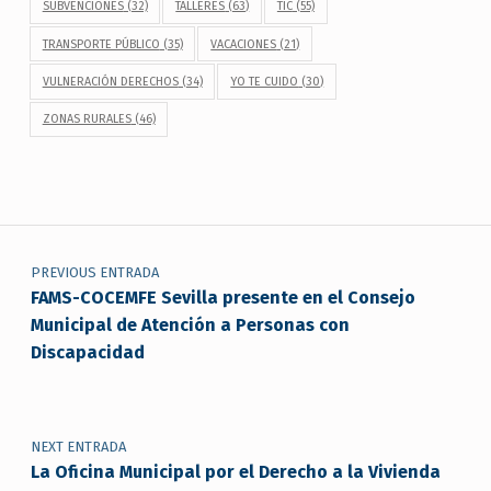
SUBVENCIONES
(32)
TALLERES
(63)
TIC
(55)
TRANSPORTE PÚBLICO
(35)
VACACIONES
(21)
VULNERACIÓN DERECHOS
(34)
YO TE CUIDO
(30)
ZONAS RURALES
(46)
Navegación de entradas
PREVIOUS ENTRADA
FAMS-COCEMFE Sevilla presente en el Consejo
Municipal de Atención a Personas con
Discapacidad
NEXT ENTRADA
La Oficina Municipal por el Derecho a la Vivienda