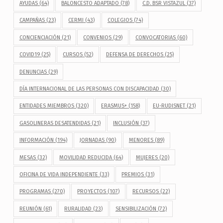
AYUDAS
(64)
BALONCESTO ADAPTADO
(78)
C.D. BSR VISTAZUL
(37)
CAMPAÑAS
(23)
CERMI
(43)
COLEGIOS
(74)
CONCIENCIACIÓN
(21)
CONVENIOS
(29)
CONVOCATORIAS
(60)
COVID19
(25)
CURSOS
(52)
DEFENSA DE DERECHOS
(25)
DENUNCIAS
(29)
DÍA INTERNACIONAL DE LAS PERSONAS CON DISCAPACIDAD
(30)
ENTIDADES MIEMBROS
(320)
ERASMUS+
(158)
EU-RUDISNET
(21)
GASOLINERAS DESATENDIDAS
(21)
INCLUSIÓN
(37)
INFORMACIÓN
(194)
JORNADAS
(90)
MENORES
(89)
MESAS
(32)
MOVILIDAD REDUCIDA
(64)
MUJERES
(20)
OFICINA DE VIDA INDEPENDIENTE
(33)
PREMIOS
(31)
PROGRAMAS
(270)
PROYECTOS
(107)
RECURSOS
(22)
REUNIÓN
(61)
RURALIDAD
(23)
SENSIBILIZACIÓN
(72)