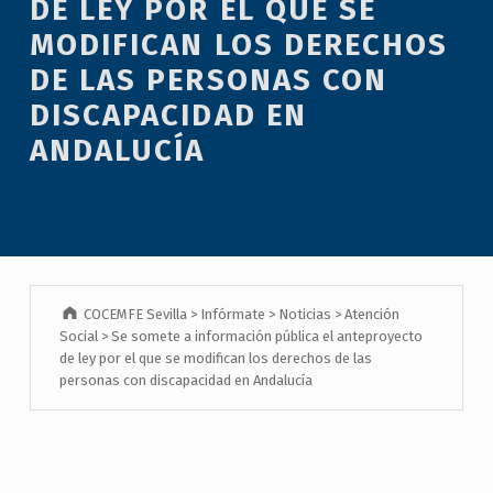
DE LEY POR EL QUE SE
MODIFICAN LOS DERECHOS
DE LAS PERSONAS CON
DISCAPACIDAD EN
ANDALUCÍA
COCEMFE Sevilla
>
Infórmate
>
Noticias
>
Atención
Social
>
Se somete a información pública el anteproyecto
de ley por el que se modifican los derechos de las
personas con discapacidad en Andalucía