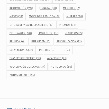
INFORMACIÓN
(194)
JORNADAS
(90)
MENORES
(89)
MESAS
(32)
MOVILIDAD REDUCIDA
(64)
MUJERES
(20)
OFICINA DE VIDA INDEPENDIENTE
(33)
PREMIOS
(31)
PROGRAMAS
(270)
PROYECTOS
(107)
RECURSOS
(22)
REUNIÓN
(61)
RURALIDAD
(23)
SENSIBILIZACIÓN
(72)
SUBVENCIONES
(32)
TALLERES
(63)
TIC
(55)
TRANSPORTE PÚBLICO
(35)
VACACIONES
(21)
VULNERACIÓN DERECHOS
(34)
YO TE CUIDO
(30)
ZONAS RURALES
(46)
Navegación de entradas
PREVIOUS ENTRADA