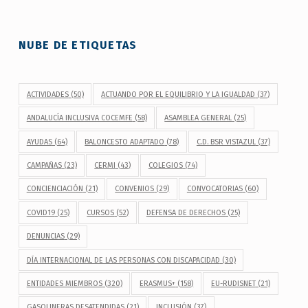
NUBE DE ETIQUETAS
ACTIVIDADES
(50)
ACTUANDO POR EL EQUILIBRIO Y LA IGUALDAD
(37)
ANDALUCÍA INCLUSIVA COCEMFE
(58)
ASAMBLEA GENERAL
(25)
AYUDAS
(64)
BALONCESTO ADAPTADO
(78)
C.D. BSR VISTAZUL
(37)
CAMPAÑAS
(23)
CERMI
(43)
COLEGIOS
(74)
CONCIENCIACIÓN
(21)
CONVENIOS
(29)
CONVOCATORIAS
(60)
COVID19
(25)
CURSOS
(52)
DEFENSA DE DERECHOS
(25)
DENUNCIAS
(29)
DÍA INTERNACIONAL DE LAS PERSONAS CON DISCAPACIDAD
(30)
ENTIDADES MIEMBROS
(320)
ERASMUS+
(158)
EU-RUDISNET
(21)
GASOLINERAS DESATENDIDAS
(21)
INCLUSIÓN
(37)