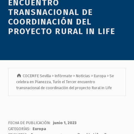
ENCUENTRO
TRANSNACIONAL DE
COORDINACIÓN DEL
PROYECTO RURAL IN LIFE
COCEMFE Sevilla
>
Infórmate
>
Noticias
>
Europa
>
Se
celebra en Pianezza, Turín el Tercer encuentro
transnacional de coordinación del proyecto Rural in Life
FECHA DE PUBLICACIÓN:
junio 1, 2023
CATEGORÍAS:
Europa