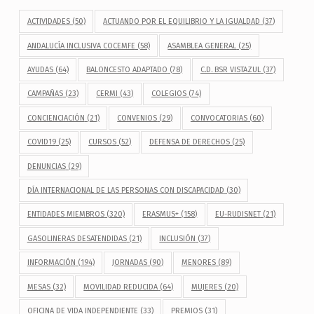
ACTIVIDADES
(50)
ACTUANDO POR EL EQUILIBRIO Y LA IGUALDAD
(37)
ANDALUCÍA INCLUSIVA COCEMFE
(58)
ASAMBLEA GENERAL
(25)
AYUDAS
(64)
BALONCESTO ADAPTADO
(78)
C.D. BSR VISTAZUL
(37)
CAMPAÑAS
(23)
CERMI
(43)
COLEGIOS
(74)
CONCIENCIACIÓN
(21)
CONVENIOS
(29)
CONVOCATORIAS
(60)
COVID19
(25)
CURSOS
(52)
DEFENSA DE DERECHOS
(25)
DENUNCIAS
(29)
DÍA INTERNACIONAL DE LAS PERSONAS CON DISCAPACIDAD
(30)
ENTIDADES MIEMBROS
(320)
ERASMUS+
(158)
EU-RUDISNET
(21)
GASOLINERAS DESATENDIDAS
(21)
INCLUSIÓN
(37)
INFORMACIÓN
(194)
JORNADAS
(90)
MENORES
(89)
MESAS
(32)
MOVILIDAD REDUCIDA
(64)
MUJERES
(20)
OFICINA DE VIDA INDEPENDIENTE
(33)
PREMIOS
(31)