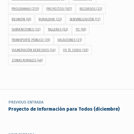
PROGRAMAS
(270)
PROYECTOS
(107)
RECURSOS
(22)
REUNIÓN
(61)
RURALIDAD
(23)
SENSIBILIZACIÓN
(72)
SUBVENCIONES
(32)
TALLERES
(63)
TIC
(55)
TRANSPORTE PÚBLICO
(35)
VACACIONES
(21)
VULNERACIÓN DERECHOS
(34)
YO TE CUIDO
(30)
ZONAS RURALES
(46)
Navegación de entradas
PREVIOUS ENTRADA
Proyecto de Información para Todos (diciembre)