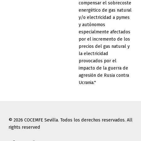
compensar el sobrecoste
energético de gas natural
y/o electricidad a pymes
y autónomos
especialmente afectados
por el incremento de los
precios del gas natural y
la electricidad
provocados por el
impacto de la guerra de
agresión de Rusia contra
Ucrania."
© 2026 COCEMFE Sevilla. Todos los derechos reservados. All
rights reserved
Correo electrónico
COCEMFE Sevilla en Facebook
COCEMFE Sevilla en Twitter
COCEMFE Sevilla en Youtube
COCEMFE Sevilla en Instagram
COCEMFE Sevilla en Linkedin
Back to top ↑