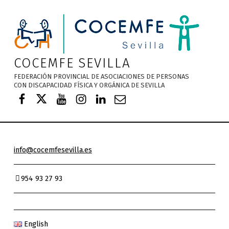
Nota:
este
sitio
web
incluye
COCEMFE SEVILLA
un
FEDERACIÓN PROVINCIAL DE ASOCIACIONES DE PERSONAS
sistema
CON DISCAPACIDAD FÍSICA Y ORGÁNICA DE SEVILLA
COCEMFE Sevilla en Facebook
COCEMFE Sevilla en Twitter
COCEMFE Sevilla en Youtube
COCEMFE Sevilla en Instagra
COCEMFE Sevilla en Linke
Correo electrónico
de
accesibilidad.
info@cocemfesevilla.es
954 93 27 93
English