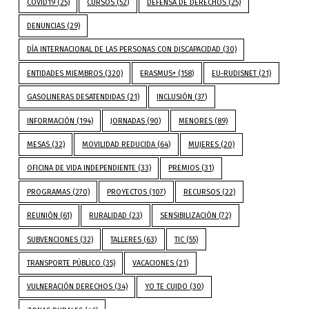
COVID19
(25)
CURSOS
(52)
DEFENSA DE DERECHOS
(25)
DENUNCIAS
(29)
DÍA INTERNACIONAL DE LAS PERSONAS CON DISCAPACIDAD
(30)
ENTIDADES MIEMBROS
(320)
ERASMUS+
(158)
EU-RUDISNET
(21)
GASOLINERAS DESATENDIDAS
(21)
INCLUSIÓN
(37)
INFORMACIÓN
(194)
JORNADAS
(90)
MENORES
(89)
MESAS
(32)
MOVILIDAD REDUCIDA
(64)
MUJERES
(20)
OFICINA DE VIDA INDEPENDIENTE
(33)
PREMIOS
(31)
PROGRAMAS
(270)
PROYECTOS
(107)
RECURSOS
(22)
REUNIÓN
(61)
RURALIDAD
(23)
SENSIBILIZACIÓN
(72)
SUBVENCIONES
(32)
TALLERES
(63)
TIC
(55)
TRANSPORTE PÚBLICO
(35)
VACACIONES
(21)
VULNERACIÓN DERECHOS
(34)
YO TE CUIDO
(30)