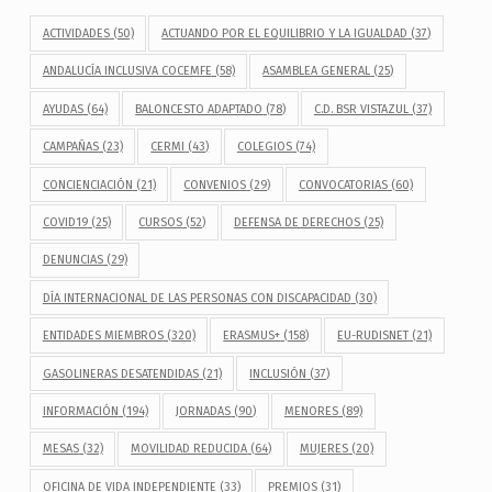
ACTIVIDADES
(50)
ACTUANDO POR EL EQUILIBRIO Y LA IGUALDAD
(37)
ANDALUCÍA INCLUSIVA COCEMFE
(58)
ASAMBLEA GENERAL
(25)
AYUDAS
(64)
BALONCESTO ADAPTADO
(78)
C.D. BSR VISTAZUL
(37)
CAMPAÑAS
(23)
CERMI
(43)
COLEGIOS
(74)
CONCIENCIACIÓN
(21)
CONVENIOS
(29)
CONVOCATORIAS
(60)
COVID19
(25)
CURSOS
(52)
DEFENSA DE DERECHOS
(25)
DENUNCIAS
(29)
DÍA INTERNACIONAL DE LAS PERSONAS CON DISCAPACIDAD
(30)
ENTIDADES MIEMBROS
(320)
ERASMUS+
(158)
EU-RUDISNET
(21)
GASOLINERAS DESATENDIDAS
(21)
INCLUSIÓN
(37)
INFORMACIÓN
(194)
JORNADAS
(90)
MENORES
(89)
MESAS
(32)
MOVILIDAD REDUCIDA
(64)
MUJERES
(20)
OFICINA DE VIDA INDEPENDIENTE
(33)
PREMIOS
(31)