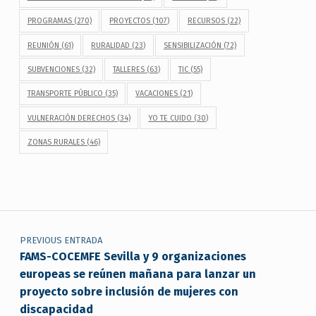
PROGRAMAS
(270)
PROYECTOS
(107)
RECURSOS
(22)
REUNIÓN
(61)
RURALIDAD
(23)
SENSIBILIZACIÓN
(72)
SUBVENCIONES
(32)
TALLERES
(63)
TIC
(55)
TRANSPORTE PÚBLICO
(35)
VACACIONES
(21)
VULNERACIÓN DERECHOS
(34)
YO TE CUIDO
(30)
ZONAS RURALES
(46)
Navegación de entradas
PREVIOUS ENTRADA
FAMS-COCEMFE Sevilla y 9 organizaciones
europeas se reúnen mañana para lanzar un
proyecto sobre inclusión de mujeres con
discapacidad