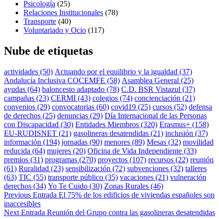
Psicología
(25)
Relaciones Institucionales
(78)
Transporte
(40)
Voluntariado y Ocio
(117)
Nube de etiquetas
actividades
(50)
Actuando por el equilibrio y la igualdad
(37)
Andalucía Inclusiva COCEMFE
(58)
Asamblea General
(25)
ayudas
(64)
baloncesto adaptado
(78)
C.D. BSR Vistazul
(37)
campañas
(23)
CERMI
(43)
colegios
(74)
concienciación
(21)
convenios
(29)
convocatorias
(60)
covid19
(25)
cursos
(52)
defensa
de derechos
(25)
denuncias
(29)
Día Internacional de las Personas
con Discapacidad
(30)
Entidades Miembros
(320)
Erasmus+
(158)
EU-RUDISNET
(21)
gasolineras desatendidas
(21)
inclusión
(37)
información
(194)
jornadas
(90)
menores
(89)
Mesas
(32)
movilidad
reducida
(64)
mujeres
(20)
Oficina de Vida Independiente
(33)
premios
(31)
programas
(270)
proyectos
(107)
recursos
(22)
reunión
(61)
Ruralidad
(23)
sensibilización
(72)
subvenciones
(32)
talleres
(63)
TIC
(55)
transporte público
(35)
vacaciones
(21)
vulneración
derechos
(34)
Yo Te Cuido
(30)
Zonas Rurales
(46)
Navegación
Previous Entrada
El 75% de los edificios de viviendas españoles son
inaccesibles
de
Next Entrada
Reunión del Grupo contra las gasolineras desatendidas