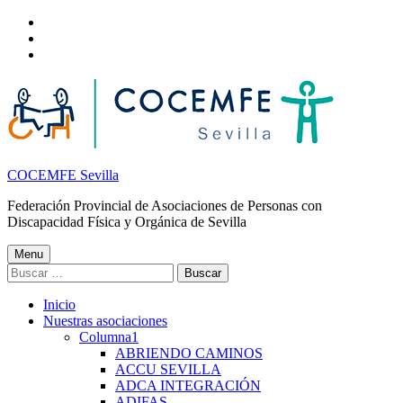
Nota:
Skip
este
to
Skip
sitio
main
to
Skip
web
navigation
main
to
incluye
content
footer
un
sistema
de
accesibilidad.
COCEMFE Sevilla
Federación Provincial de Asociaciones de Personas con
Discapacidad Física y Orgánica de Sevilla
Menu
Buscar:
Inicio
Nuestras asociaciones
Columna1
ABRIENDO CAMINOS
ACCU SEVILLA
ADCA INTEGRACIÓN
ADIFAS