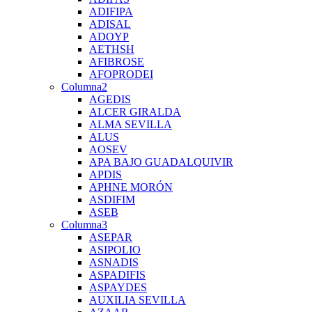
ADIFIPA
ADISAL
ADOYP
AETHSH
AFIBROSE
AFOPRODEI
Columna2
AGEDIS
ALCER GIRALDA
ALMA SEVILLA
ALUS
AOSEV
APA BAJO GUADALQUIVIR
APDIS
APHNE MORÓN
ASDIFIM
ASEB
Columna3
ASEPAR
ASIPOLIO
ASNADIS
ASPADIFIS
ASPAYDES
AUXILIA SEVILLA