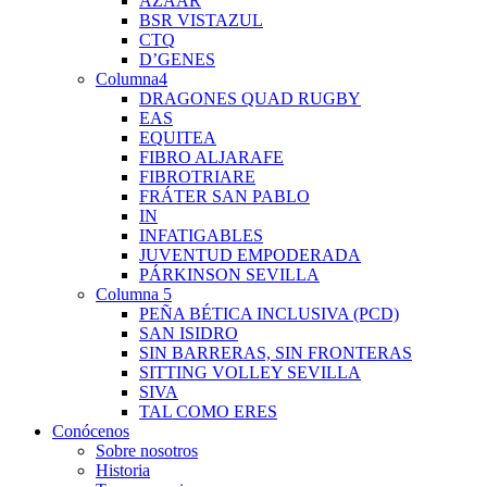
AZAAR
BSR VISTAZUL
CTQ
D’GENES
Columna4
DRAGONES QUAD RUGBY
EAS
EQUITEA
FIBRO ALJARAFE
FIBROTRIARE
FRÁTER SAN PABLO
IN
INFATIGABLES
JUVENTUD EMPODERADA
PÁRKINSON SEVILLA
Columna 5
PEÑA BÉTICA INCLUSIVA (PCD)
SAN ISIDRO
SIN BARRERAS, SIN FRONTERAS
SITTING VOLLEY SEVILLA
SIVA
TAL COMO ERES
Conócenos
Sobre nosotros
Historia