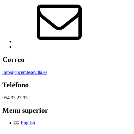
Correo
electrónico
Back
to
top
Correo
↑
info@cocemfesevilla.es
Teléfono
954 93 27 93
Menu superior
English