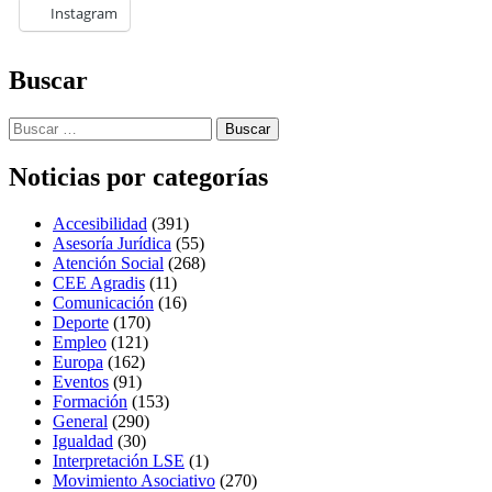
Instagram
Skip
Buscar
back
to
Buscar:
main
navigation
Noticias por categorías
Accesibilidad
(391)
Asesoría Jurídica
(55)
Atención Social
(268)
CEE Agradis
(11)
Comunicación
(16)
Deporte
(170)
Empleo
(121)
Europa
(162)
Eventos
(91)
Formación
(153)
General
(290)
Igualdad
(30)
Interpretación LSE
(1)
Movimiento Asociativo
(270)