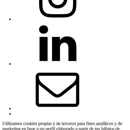
COCEMFE
Sevilla
en
Linkedin
Correo
electrónico
Back
to
Utilizamos cookies propias y de terceros para fines analíticos y de
top
marketing en base a un perfil elaborado a partir de tus hábitos de
↑