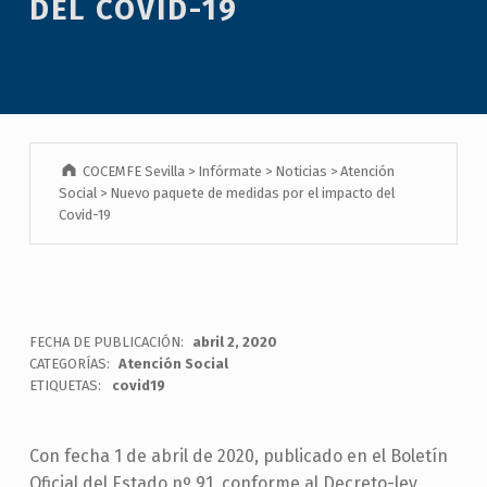
DEL COVID-19
COCEMFE Sevilla
>
Infórmate
>
Noticias
>
Atención
Social
>
Nuevo paquete de medidas por el impacto del
Covid-19
FECHA DE PUBLICACIÓN:
abril 2, 2020
CATEGORÍAS:
Atención Social
ETIQUETAS:
covid19
Con fecha 1 de abril de 2020, publicado en el Boletín
Oficial del Estado nº 91, conforme al Decreto-ley