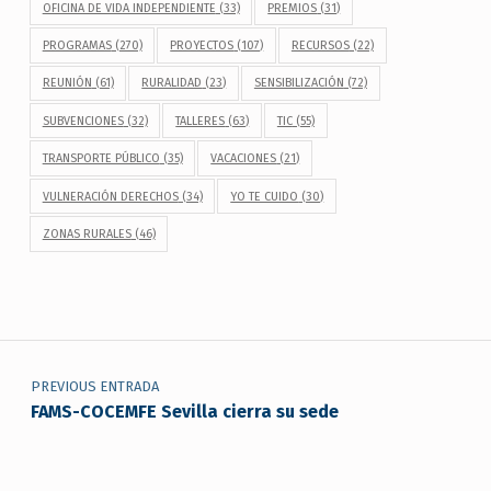
OFICINA DE VIDA INDEPENDIENTE
(33)
PREMIOS
(31)
PROGRAMAS
(270)
PROYECTOS
(107)
RECURSOS
(22)
REUNIÓN
(61)
RURALIDAD
(23)
SENSIBILIZACIÓN
(72)
SUBVENCIONES
(32)
TALLERES
(63)
TIC
(55)
TRANSPORTE PÚBLICO
(35)
VACACIONES
(21)
VULNERACIÓN DERECHOS
(34)
YO TE CUIDO
(30)
ZONAS RURALES
(46)
Navegación de entradas
PREVIOUS ENTRADA
FAMS-COCEMFE Sevilla cierra su sede