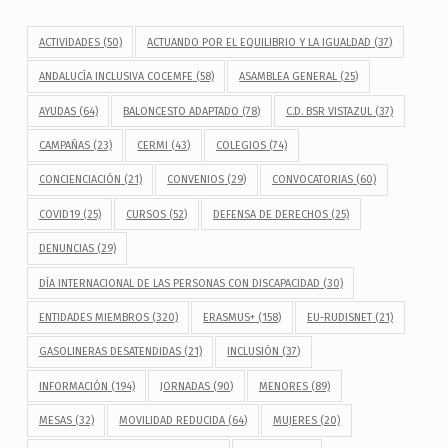
ACTIVIDADES
(50)
ACTUANDO POR EL EQUILIBRIO Y LA IGUALDAD
(37)
ANDALUCÍA INCLUSIVA COCEMFE
(58)
ASAMBLEA GENERAL
(25)
AYUDAS
(64)
BALONCESTO ADAPTADO
(78)
C.D. BSR VISTAZUL
(37)
CAMPAÑAS
(23)
CERMI
(43)
COLEGIOS
(74)
CONCIENCIACIÓN
(21)
CONVENIOS
(29)
CONVOCATORIAS
(60)
COVID19
(25)
CURSOS
(52)
DEFENSA DE DERECHOS
(25)
DENUNCIAS
(29)
DÍA INTERNACIONAL DE LAS PERSONAS CON DISCAPACIDAD
(30)
ENTIDADES MIEMBROS
(320)
ERASMUS+
(158)
EU-RUDISNET
(21)
GASOLINERAS DESATENDIDAS
(21)
INCLUSIÓN
(37)
INFORMACIÓN
(194)
JORNADAS
(90)
MENORES
(89)
MESAS
(32)
MOVILIDAD REDUCIDA
(64)
MUJERES
(20)