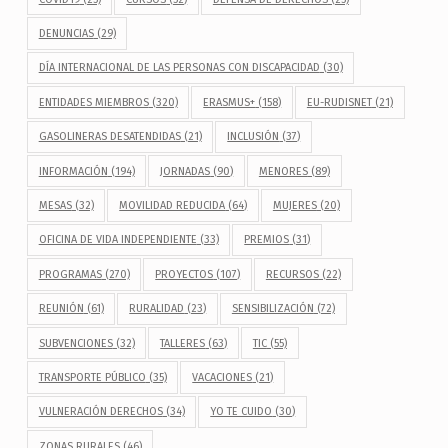
DENUNCIAS
(29)
DÍA INTERNACIONAL DE LAS PERSONAS CON DISCAPACIDAD
(30)
ENTIDADES MIEMBROS
(320)
ERASMUS+
(158)
EU-RUDISNET
(21)
GASOLINERAS DESATENDIDAS
(21)
INCLUSIÓN
(37)
INFORMACIÓN
(194)
JORNADAS
(90)
MENORES
(89)
MESAS
(32)
MOVILIDAD REDUCIDA
(64)
MUJERES
(20)
OFICINA DE VIDA INDEPENDIENTE
(33)
PREMIOS
(31)
PROGRAMAS
(270)
PROYECTOS
(107)
RECURSOS
(22)
REUNIÓN
(61)
RURALIDAD
(23)
SENSIBILIZACIÓN
(72)
SUBVENCIONES
(32)
TALLERES
(63)
TIC
(55)
TRANSPORTE PÚBLICO
(35)
VACACIONES
(21)
VULNERACIÓN DERECHOS
(34)
YO TE CUIDO
(30)
ZONAS RURALES
(46)