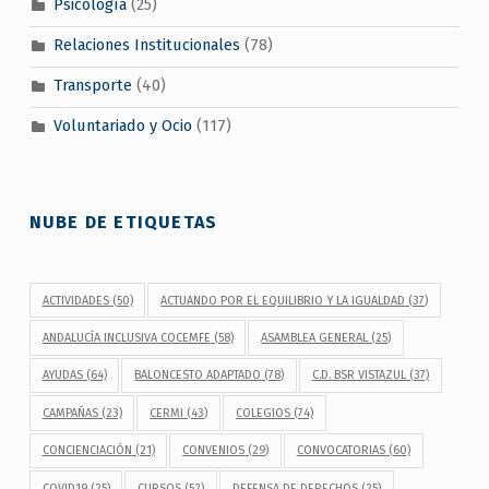
Psicología
(25)
Relaciones Institucionales
(78)
Transporte
(40)
Voluntariado y Ocio
(117)
NUBE DE ETIQUETAS
ACTIVIDADES
(50)
ACTUANDO POR EL EQUILIBRIO Y LA IGUALDAD
(37)
ANDALUCÍA INCLUSIVA COCEMFE
(58)
ASAMBLEA GENERAL
(25)
AYUDAS
(64)
BALONCESTO ADAPTADO
(78)
C.D. BSR VISTAZUL
(37)
CAMPAÑAS
(23)
CERMI
(43)
COLEGIOS
(74)
CONCIENCIACIÓN
(21)
CONVENIOS
(29)
CONVOCATORIAS
(60)
COVID19
(25)
CURSOS
(52)
DEFENSA DE DERECHOS
(25)