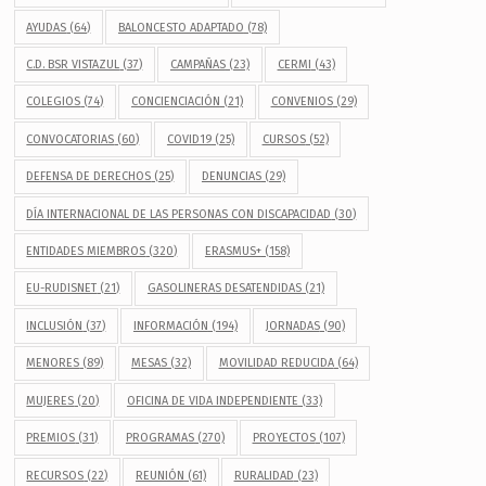
AYUDAS
(64)
BALONCESTO ADAPTADO
(78)
C.D. BSR VISTAZUL
(37)
CAMPAÑAS
(23)
CERMI
(43)
COLEGIOS
(74)
CONCIENCIACIÓN
(21)
CONVENIOS
(29)
CONVOCATORIAS
(60)
COVID19
(25)
CURSOS
(52)
DEFENSA DE DERECHOS
(25)
DENUNCIAS
(29)
DÍA INTERNACIONAL DE LAS PERSONAS CON DISCAPACIDAD
(30)
ENTIDADES MIEMBROS
(320)
ERASMUS+
(158)
EU-RUDISNET
(21)
GASOLINERAS DESATENDIDAS
(21)
INCLUSIÓN
(37)
INFORMACIÓN
(194)
JORNADAS
(90)
MENORES
(89)
MESAS
(32)
MOVILIDAD REDUCIDA
(64)
MUJERES
(20)
OFICINA DE VIDA INDEPENDIENTE
(33)
PREMIOS
(31)
PROGRAMAS
(270)
PROYECTOS
(107)
RECURSOS
(22)
REUNIÓN
(61)
RURALIDAD
(23)