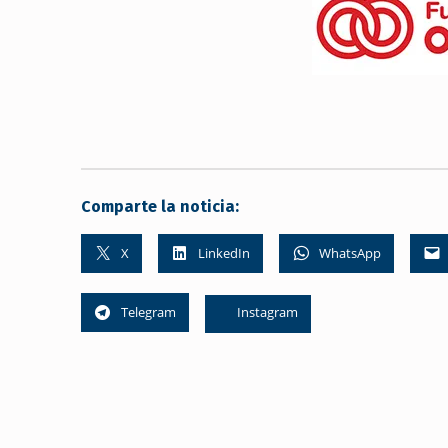
Comparte la noticia:
X
LinkedIn
WhatsApp
Telegram
Instagram
Skip back to main navigation