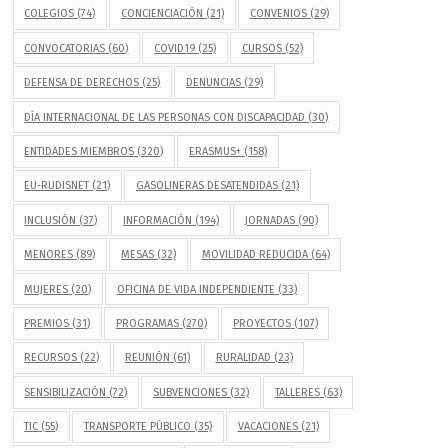
COLEGIOS
(74)
CONCIENCIACIÓN
(21)
CONVENIOS
(29)
CONVOCATORIAS
(60)
COVID19
(25)
CURSOS
(52)
DEFENSA DE DERECHOS
(25)
DENUNCIAS
(29)
DÍA INTERNACIONAL DE LAS PERSONAS CON DISCAPACIDAD
(30)
ENTIDADES MIEMBROS
(320)
ERASMUS+
(158)
EU-RUDISNET
(21)
GASOLINERAS DESATENDIDAS
(21)
INCLUSIÓN
(37)
INFORMACIÓN
(194)
JORNADAS
(90)
MENORES
(89)
MESAS
(32)
MOVILIDAD REDUCIDA
(64)
MUJERES
(20)
OFICINA DE VIDA INDEPENDIENTE
(33)
PREMIOS
(31)
PROGRAMAS
(270)
PROYECTOS
(107)
RECURSOS
(22)
REUNIÓN
(61)
RURALIDAD
(23)
SENSIBILIZACIÓN
(72)
SUBVENCIONES
(32)
TALLERES
(63)
TIC
(55)
TRANSPORTE PÚBLICO
(35)
VACACIONES
(21)