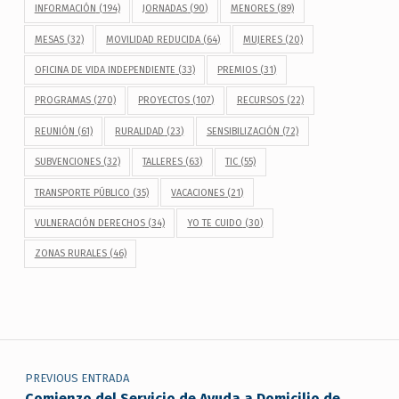
INFORMACIÓN
(194)
JORNADAS
(90)
MENORES
(89)
MESAS
(32)
MOVILIDAD REDUCIDA
(64)
MUJERES
(20)
OFICINA DE VIDA INDEPENDIENTE
(33)
PREMIOS
(31)
PROGRAMAS
(270)
PROYECTOS
(107)
RECURSOS
(22)
REUNIÓN
(61)
RURALIDAD
(23)
SENSIBILIZACIÓN
(72)
SUBVENCIONES
(32)
TALLERES
(63)
TIC
(55)
TRANSPORTE PÚBLICO
(35)
VACACIONES
(21)
VULNERACIÓN DERECHOS
(34)
YO TE CUIDO
(30)
ZONAS RURALES
(46)
Navegación de entradas
PREVIOUS ENTRADA
Comienzo del Servicio de Ayuda a Domicilio de