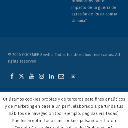
provocados por el
impacto de la guerra de
agresión de Rusia contra
Ucrania."
© 2026 COCEMFE Sevilla. Todos los derechos reservados. All
rights reserved
Correo electrónico
COCEMFE Sevilla en Facebook
COCEMFE Sevilla en Twitter
COCEMFE Sevilla en Youtube
COCEMFE Sevilla en Instagram
COCEMFE Sevilla en Linkedin
Back to top ↑
Utilizamos cookies propias y de terceros para fines analíticos
y de marketing en base a un perfil elaborado a partir de tus
hábitos de navegación (por ejemplo, páginas visitadas).
Puedes aceptar todas las cookies pulsando el botón
“Aceptar” o configurarlas pulsando "Preferencias".