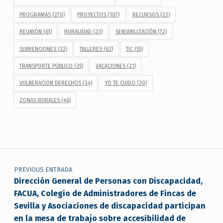
PROGRAMAS
(270)
PROYECTOS
(107)
RECURSOS
(22)
REUNIÓN
(61)
RURALIDAD
(23)
SENSIBILIZACIÓN
(72)
SUBVENCIONES
(32)
TALLERES
(63)
TIC
(55)
TRANSPORTE PÚBLICO
(35)
VACACIONES
(21)
VULNERACIÓN DERECHOS
(34)
YO TE CUIDO
(30)
ZONAS RURALES
(46)
Navegación de entradas
PREVIOUS ENTRADA
Dirección General de Personas con Discapacidad,
FACUA, Colegio de Administradores de Fincas de
Sevilla y Asociaciones de discapacidad participan
en la mesa de trabajo sobre accesibilidad de