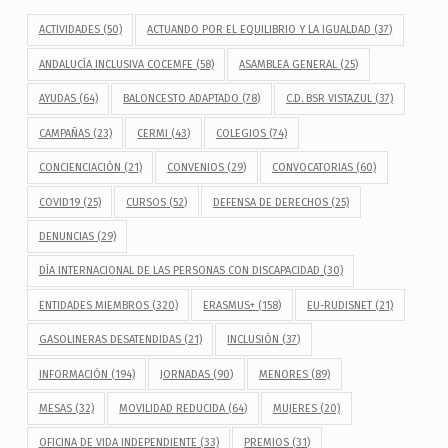
ACTIVIDADES
(50)
ACTUANDO POR EL EQUILIBRIO Y LA IGUALDAD
(37)
ANDALUCÍA INCLUSIVA COCEMFE
(58)
ASAMBLEA GENERAL
(25)
AYUDAS
(64)
BALONCESTO ADAPTADO
(78)
C.D. BSR VISTAZUL
(37)
CAMPAÑAS
(23)
CERMI
(43)
COLEGIOS
(74)
CONCIENCIACIÓN
(21)
CONVENIOS
(29)
CONVOCATORIAS
(60)
COVID19
(25)
CURSOS
(52)
DEFENSA DE DERECHOS
(25)
DENUNCIAS
(29)
DÍA INTERNACIONAL DE LAS PERSONAS CON DISCAPACIDAD
(30)
ENTIDADES MIEMBROS
(320)
ERASMUS+
(158)
EU-RUDISNET
(21)
GASOLINERAS DESATENDIDAS
(21)
INCLUSIÓN
(37)
INFORMACIÓN
(194)
JORNADAS
(90)
MENORES
(89)
MESAS
(32)
MOVILIDAD REDUCIDA
(64)
MUJERES
(20)
OFICINA DE VIDA INDEPENDIENTE
(33)
PREMIOS
(31)