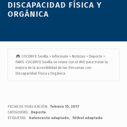
DISCAPACIDAD FÍSICA Y
ORGÁNICA
COCEMFE Sevilla
>
Infórmate
>
Noticias
>
Deporte
>
FAMS-COCEMFE Sevilla se reúne con el IMD para tratar la
mejora de la accesibilidad de las Personas con
Discapacidad Física y Orgánica
FECHA DE PUBLICACIÓN:
febrero 15, 2017
CATEGORÍAS:
Deporte
ETIQUETAS:
baloncesto adaptado
fútbol adaptado