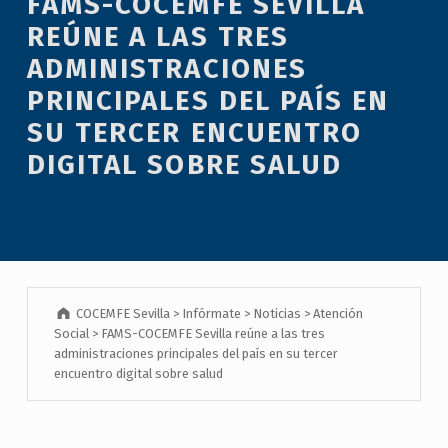
FAMS-COCEMFE SEVILLA
REÚNE A LAS TRES
ADMINISTRACIONES
PRINCIPALES DEL PAÍS EN
SU TERCER ENCUENTRO
DIGITAL SOBRE SALUD
COCEMFE Sevilla
>
Infórmate
>
Noticias
>
Atención
Social
>
FAMS-COCEMFE Sevilla reúne a las tres
administraciones principales del país en su tercer
encuentro digital sobre salud