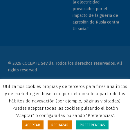
la electricidad
provocados por el
impacto de la guerra de
agresión de Rusia contra
Ucrania."
© 2026 COCEMFE Sevilla. Todos los derechos reservados. All
rights reserved
Correo electrónico
COCEMFE Sevilla en Facebook
COCEMFE Sevilla en Twitter
COCEMFE Sevilla en Youtube
COCEMFE Sevilla en Instagram
COCEMFE Sevilla en Linkedin
Back to top ↑
Utilizamos cookies propias y de terceros para fines analíticos
y de marketing en base a un perfil elaborado a partir de tus
hábitos de navegación (por ejemplo, páginas visitadas).
Puedes aceptar todas las cookies pulsando el botón
“Aceptar” o configurarlas pulsando "Preferencias".
ACEPTAR
RECHAZAR
PREFERENCIAS
MENU