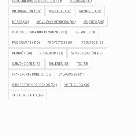
GASOLINERAS DESATENDIDAS
(21)
INCLUSIÓN
(37)
INFORMACIÓN
(194)
JORNADAS
(90)
MENORES
(89)
MESAS
(32)
MOVILIDAD REDUCIDA
(64)
MUJERES
(20)
OFICINA DE VIDA INDEPENDIENTE
(33)
PREMIOS
(31)
PROGRAMAS
(270)
PROYECTOS
(107)
RECURSOS
(22)
REUNIÓN
(61)
RURALIDAD
(23)
SENSIBILIZACIÓN
(72)
SUBVENCIONES
(32)
TALLERES
(63)
TIC
(55)
TRANSPORTE PÚBLICO
(35)
VACACIONES
(21)
VULNERACIÓN DERECHOS
(34)
YO TE CUIDO
(30)
ZONAS RURALES
(46)
Navegación de entradas