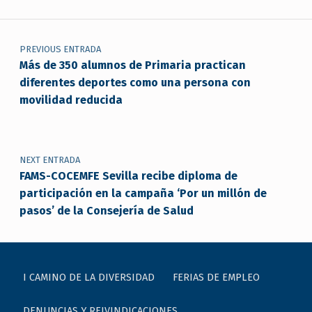
Navegación de entradas
PREVIOUS ENTRADA
Más de 350 alumnos de Primaria practican
diferentes deportes como una persona con
movilidad reducida
NEXT ENTRADA
FAMS-COCEMFE Sevilla recibe diploma de
participación en la campaña ‘Por un millón de
pasos’ de la Consejería de Salud
I CAMINO DE LA DIVERSIDAD
FERIAS DE EMPLEO
DENUNCIAS Y REIVINDICACIONES