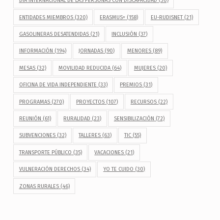
DÍA INTERNACIONAL DE LAS PERSONAS CON DISCAPACIDAD
(30)
ENTIDADES MIEMBROS
(320)
ERASMUS+
(158)
EU-RUDISNET
(21)
GASOLINERAS DESATENDIDAS
(21)
INCLUSIÓN
(37)
INFORMACIÓN
(194)
JORNADAS
(90)
MENORES
(89)
MESAS
(32)
MOVILIDAD REDUCIDA
(64)
MUJERES
(20)
OFICINA DE VIDA INDEPENDIENTE
(33)
PREMIOS
(31)
PROGRAMAS
(270)
PROYECTOS
(107)
RECURSOS
(22)
REUNIÓN
(61)
RURALIDAD
(23)
SENSIBILIZACIÓN
(72)
SUBVENCIONES
(32)
TALLERES
(63)
TIC
(55)
TRANSPORTE PÚBLICO
(35)
VACACIONES
(21)
VULNERACIÓN DERECHOS
(34)
YO TE CUIDO
(30)
ZONAS RURALES
(46)