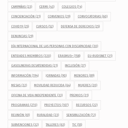
CAMPAÑAS
(23)
CERMI
(43)
COLEGIOS
(74)
CONCIENCIACIÓN
(21)
CONVENIOS
(29)
CONVOCATORIAS
(60)
COVID19
(25)
CURSOS
(52)
DEFENSA DE DERECHOS
(25)
DENUNCIAS
(29)
DÍA INTERNACIONAL DE LAS PERSONAS CON DISCAPACIDAD
(30)
ENTIDADES MIEMBROS
(320)
ERASMUS+
(158)
EU-RUDISNET
(21)
GASOLINERAS DESATENDIDAS
(21)
INCLUSIÓN
(37)
INFORMACIÓN
(194)
JORNADAS
(90)
MENORES
(89)
MESAS
(32)
MOVILIDAD REDUCIDA
(64)
MUJERES
(20)
OFICINA DE VIDA INDEPENDIENTE
(33)
PREMIOS
(31)
PROGRAMAS
(270)
PROYECTOS
(107)
RECURSOS
(22)
REUNIÓN
(61)
RURALIDAD
(23)
SENSIBILIZACIÓN
(72)
SUBVENCIONES
(32)
TALLERES
(63)
TIC
(55)