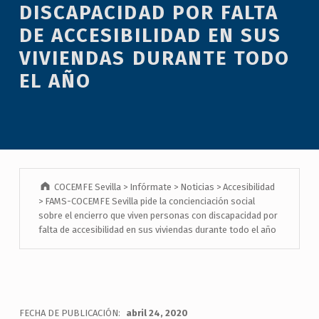
DISCAPACIDAD POR FALTA
DE ACCESIBILIDAD EN SUS
VIVIENDAS DURANTE TODO
EL AÑO
COCEMFE Sevilla
>
Infórmate
>
Noticias
>
Accesibilidad
>
FAMS-COCEMFE Sevilla pide la concienciación social
sobre el encierro que viven personas con discapacidad por
falta de accesibilidad en sus viviendas durante todo el año
FECHA DE PUBLICACIÓN:
abril 24, 2020