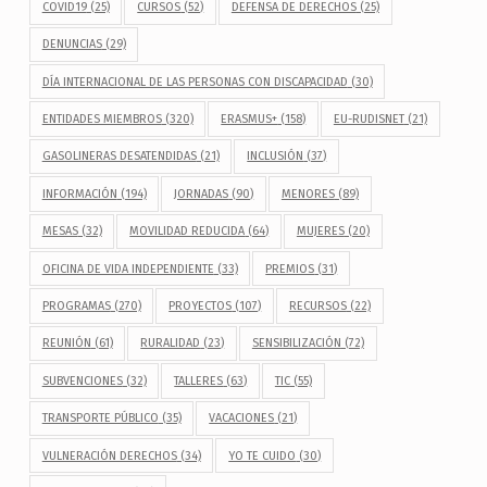
COVID19
(25)
CURSOS
(52)
DEFENSA DE DERECHOS
(25)
DENUNCIAS
(29)
DÍA INTERNACIONAL DE LAS PERSONAS CON DISCAPACIDAD
(30)
ENTIDADES MIEMBROS
(320)
ERASMUS+
(158)
EU-RUDISNET
(21)
GASOLINERAS DESATENDIDAS
(21)
INCLUSIÓN
(37)
INFORMACIÓN
(194)
JORNADAS
(90)
MENORES
(89)
MESAS
(32)
MOVILIDAD REDUCIDA
(64)
MUJERES
(20)
OFICINA DE VIDA INDEPENDIENTE
(33)
PREMIOS
(31)
PROGRAMAS
(270)
PROYECTOS
(107)
RECURSOS
(22)
REUNIÓN
(61)
RURALIDAD
(23)
SENSIBILIZACIÓN
(72)
SUBVENCIONES
(32)
TALLERES
(63)
TIC
(55)
TRANSPORTE PÚBLICO
(35)
VACACIONES
(21)
VULNERACIÓN DERECHOS
(34)
YO TE CUIDO
(30)