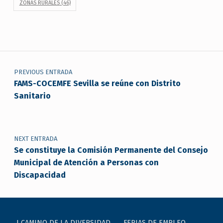
ZONAS RURALES
(46)
Navegación de entradas
PREVIOUS ENTRADA
FAMS-COCEMFE Sevilla se reúne con Distrito
Sanitario
NEXT ENTRADA
Se constituye la Comisión Permanente del Consejo
Municipal de Atención a Personas con
Discapacidad
I CAMINO DE LA DIVERSIDAD
FERIAS DE EMPLEO