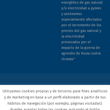
energético de gas natural
y/o electricidad a pymes
y autónomos
especialmente afectados
por el incremento de los
precios del gas natural y
la electricidad
provocados por el
impacto de la guerra de
agresión de Rusia contra
Ucrania."
© 2026 COCEMFE Sevilla. Todos los derechos reservados. All
Utilizamos cookies propias y de terceros para fines analíticos
rights reserved
y de marketing en base a un perfil elaborado a partir de tus
Correo electrónico
COCEMFE Sevilla en Facebook
COCEMFE Sevilla en Twitter
COCEMFE Sevilla en Youtube
COCEMFE Sevilla en Instagram
COCEMFE Sevilla en Linkedin
Back to top ↑
hábitos de navegación (por ejemplo, páginas visitadas).
Puedes aceptar todas las cookies pulsando el botón