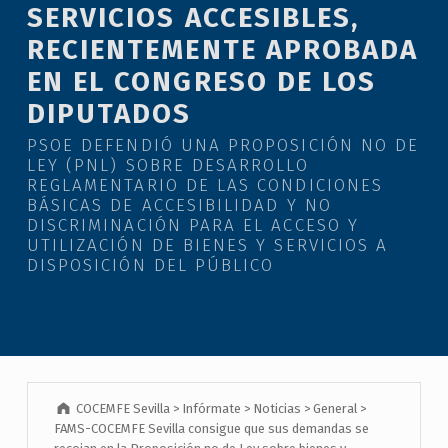
SERVICIOS ACCESIBLES,
RECIENTEMENTE APROBADA
EN EL CONGRESO DE LOS
DIPUTADOS
PSOE DEFENDIÓ UNA PROPOSICIÓN NO DE
LEY (PNL) SOBRE DESARROLLO
REGLAMENTARIO DE LAS CONDICIONES
BÁSICAS DE ACCESIBILIDAD Y NO
DISCRIMINACIÓN PARA EL ACCESO Y
UTILIZACIÓN DE BIENES Y SERVICIOS A
DISPOSICIÓN DEL PÚBLICO
COCEMFE Sevilla
>
Infórmate
>
Noticias
>
General
>
FAMS-COCEMFE Sevilla consigue que sus demandas se