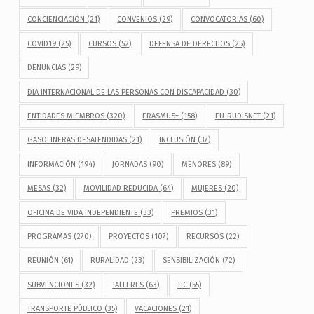
CONCIENCIACIÓN
(21)
CONVENIOS
(29)
CONVOCATORIAS
(60)
COVID19
(25)
CURSOS
(52)
DEFENSA DE DERECHOS
(25)
DENUNCIAS
(29)
DÍA INTERNACIONAL DE LAS PERSONAS CON DISCAPACIDAD
(30)
ENTIDADES MIEMBROS
(320)
ERASMUS+
(158)
EU-RUDISNET
(21)
GASOLINERAS DESATENDIDAS
(21)
INCLUSIÓN
(37)
INFORMACIÓN
(194)
JORNADAS
(90)
MENORES
(89)
MESAS
(32)
MOVILIDAD REDUCIDA
(64)
MUJERES
(20)
OFICINA DE VIDA INDEPENDIENTE
(33)
PREMIOS
(31)
PROGRAMAS
(270)
PROYECTOS
(107)
RECURSOS
(22)
REUNIÓN
(61)
RURALIDAD
(23)
SENSIBILIZACIÓN
(72)
SUBVENCIONES
(32)
TALLERES
(63)
TIC
(55)
TRANSPORTE PÚBLICO
(35)
VACACIONES
(21)