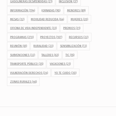
GASOLINERAS DESATENDIDAS
(21)
INCLUSIÓN
(37)
INFORMACIÓN
(194)
JORNADAS
(90)
MENORES
(89)
MESAS
(32)
MOVILIDAD REDUCIDA
(64)
MUJERES
(20)
OFICINA DE VIDA INDEPENDIENTE
(33)
PREMIOS
(31)
PROGRAMAS
(270)
PROYECTOS
(107)
RECURSOS
(22)
REUNIÓN
(61)
RURALIDAD
(23)
SENSIBILIZACIÓN
(72)
SUBVENCIONES
(32)
TALLERES
(63)
TIC
(55)
TRANSPORTE PÚBLICO
(35)
VACACIONES
(21)
VULNERACIÓN DERECHOS
(34)
YO TE CUIDO
(30)
ZONAS RURALES
(46)
Navegación de entradas