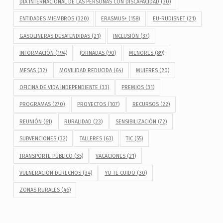
DÍA INTERNACIONAL DE LAS PERSONAS CON DISCAPACIDAD
(30)
ENTIDADES MIEMBROS
(320)
ERASMUS+
(158)
EU-RUDISNET
(21)
GASOLINERAS DESATENDIDAS
(21)
INCLUSIÓN
(37)
INFORMACIÓN
(194)
JORNADAS
(90)
MENORES
(89)
MESAS
(32)
MOVILIDAD REDUCIDA
(64)
MUJERES
(20)
OFICINA DE VIDA INDEPENDIENTE
(33)
PREMIOS
(31)
PROGRAMAS
(270)
PROYECTOS
(107)
RECURSOS
(22)
REUNIÓN
(61)
RURALIDAD
(23)
SENSIBILIZACIÓN
(72)
SUBVENCIONES
(32)
TALLERES
(63)
TIC
(55)
TRANSPORTE PÚBLICO
(35)
VACACIONES
(21)
VULNERACIÓN DERECHOS
(34)
YO TE CUIDO
(30)
ZONAS RURALES
(46)