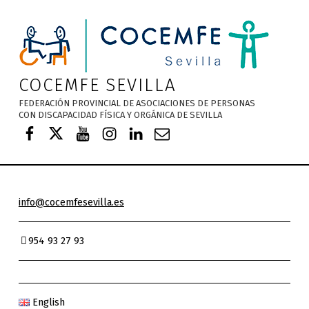
Nota:
este
sitio
web
incluye
COCEMFE SEVILLA
un
FEDERACIÓN PROVINCIAL DE ASOCIACIONES DE PERSONAS
sistema
CON DISCAPACIDAD FÍSICA Y ORGÁNICA DE SEVILLA
COCEMFE Sevilla en Facebook
COCEMFE Sevilla en Twitter
COCEMFE Sevilla en Youtube
COCEMFE Sevilla en Instagra
COCEMFE Sevilla en Linke
Correo electrónico
de
accesibilidad.
info@cocemfesevilla.es
954 93 27 93
English