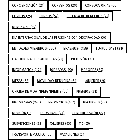
CONCIENCIACIÓN
(21)
CONVENIOS
(29)
CONVOCATORIAS
(60)
COVID19
(25)
CURSOS
(52)
DEFENSA DE DERECHOS
(25)
DENUNCIAS
(29)
DÍA INTERNACIONAL DE LAS PERSONAS CON DISCAPACIDAD
(30)
ENTIDADES MIEMBROS
(320)
ERASMUS+
(158)
EU-RUDISNET
(21)
GASOLINERAS DESATENDIDAS
(21)
INCLUSIÓN
(37)
INFORMACIÓN
(194)
JORNADAS
(90)
MENORES
(89)
MESAS
(32)
MOVILIDAD REDUCIDA
(64)
MUJERES
(20)
OFICINA DE VIDA INDEPENDIENTE
(33)
PREMIOS
(31)
PROGRAMAS
(270)
PROYECTOS
(107)
RECURSOS
(22)
REUNIÓN
(61)
RURALIDAD
(23)
SENSIBILIZACIÓN
(72)
SUBVENCIONES
(32)
TALLERES
(63)
TIC
(55)
TRANSPORTE PÚBLICO
(35)
VACACIONES
(21)