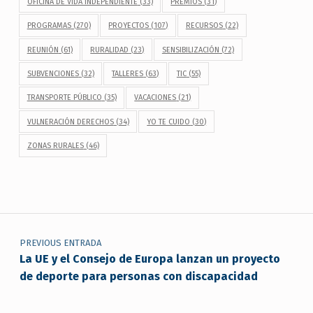
OFICINA DE VIDA INDEPENDIENTE
(33)
PREMIOS
(31)
PROGRAMAS
(270)
PROYECTOS
(107)
RECURSOS
(22)
REUNIÓN
(61)
RURALIDAD
(23)
SENSIBILIZACIÓN
(72)
SUBVENCIONES
(32)
TALLERES
(63)
TIC
(55)
TRANSPORTE PÚBLICO
(35)
VACACIONES
(21)
VULNERACIÓN DERECHOS
(34)
YO TE CUIDO
(30)
ZONAS RURALES
(46)
Navegación de entradas
PREVIOUS ENTRADA
La UE y el Consejo de Europa lanzan un proyecto
de deporte para personas con discapacidad