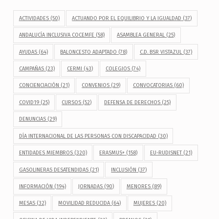
ACTIVIDADES
(50)
ACTUANDO POR EL EQUILIBRIO Y LA IGUALDAD
(37)
ANDALUCÍA INCLUSIVA COCEMFE
(58)
ASAMBLEA GENERAL
(25)
AYUDAS
(64)
BALONCESTO ADAPTADO
(78)
C.D. BSR VISTAZUL
(37)
CAMPAÑAS
(23)
CERMI
(43)
COLEGIOS
(74)
CONCIENCIACIÓN
(21)
CONVENIOS
(29)
CONVOCATORIAS
(60)
COVID19
(25)
CURSOS
(52)
DEFENSA DE DERECHOS
(25)
DENUNCIAS
(29)
DÍA INTERNACIONAL DE LAS PERSONAS CON DISCAPACIDAD
(30)
ENTIDADES MIEMBROS
(320)
ERASMUS+
(158)
EU-RUDISNET
(21)
GASOLINERAS DESATENDIDAS
(21)
INCLUSIÓN
(37)
INFORMACIÓN
(194)
JORNADAS
(90)
MENORES
(89)
MESAS
(32)
MOVILIDAD REDUCIDA
(64)
MUJERES
(20)