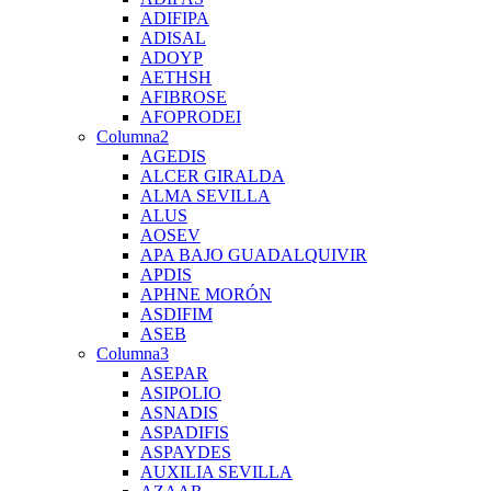
ADIFIPA
ADISAL
ADOYP
AETHSH
AFIBROSE
AFOPRODEI
Columna2
AGEDIS
ALCER GIRALDA
ALMA SEVILLA
ALUS
AOSEV
APA BAJO GUADALQUIVIR
APDIS
APHNE MORÓN
ASDIFIM
ASEB
Columna3
ASEPAR
ASIPOLIO
ASNADIS
ASPADIFIS
ASPAYDES
AUXILIA SEVILLA