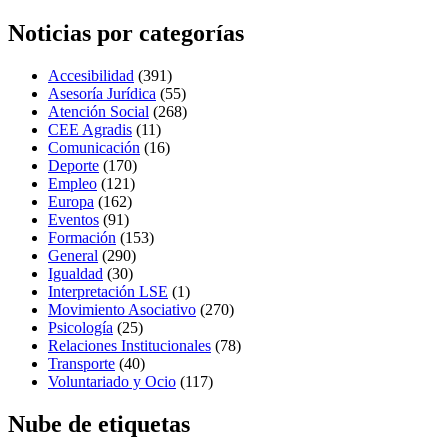
navigation
Noticias por categorías
Accesibilidad
(391)
Asesoría Jurídica
(55)
Atención Social
(268)
CEE Agradis
(11)
Comunicación
(16)
Deporte
(170)
Empleo
(121)
Europa
(162)
Eventos
(91)
Formación
(153)
General
(290)
Igualdad
(30)
Interpretación LSE
(1)
Movimiento Asociativo
(270)
Psicología
(25)
Relaciones Institucionales
(78)
Transporte
(40)
Voluntariado y Ocio
(117)
Nube de etiquetas