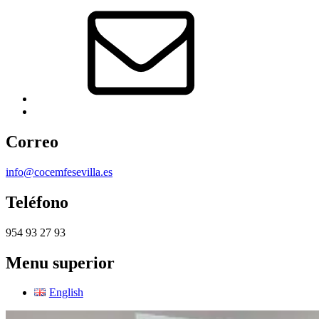
Correo
electrónico
Back
to
top
Correo
↑
info@cocemfesevilla.es
Teléfono
954 93 27 93
Menu superior
English