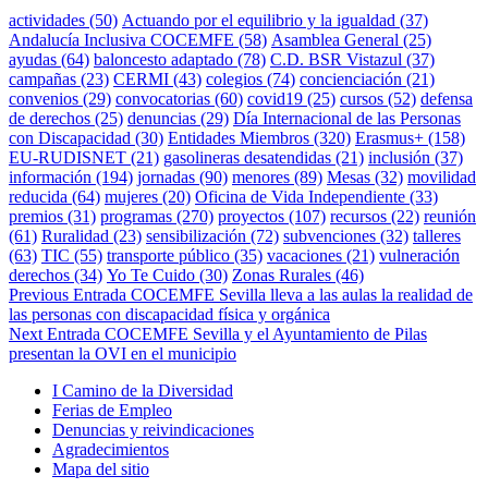
actividades
(50)
Actuando por el equilibrio y la igualdad
(37)
Andalucía Inclusiva COCEMFE
(58)
Asamblea General
(25)
ayudas
(64)
baloncesto adaptado
(78)
C.D. BSR Vistazul
(37)
campañas
(23)
CERMI
(43)
colegios
(74)
concienciación
(21)
convenios
(29)
convocatorias
(60)
covid19
(25)
cursos
(52)
defensa
de derechos
(25)
denuncias
(29)
Día Internacional de las Personas
con Discapacidad
(30)
Entidades Miembros
(320)
Erasmus+
(158)
EU-RUDISNET
(21)
gasolineras desatendidas
(21)
inclusión
(37)
información
(194)
jornadas
(90)
menores
(89)
Mesas
(32)
movilidad
reducida
(64)
mujeres
(20)
Oficina de Vida Independiente
(33)
premios
(31)
programas
(270)
proyectos
(107)
recursos
(22)
reunión
(61)
Ruralidad
(23)
sensibilización
(72)
subvenciones
(32)
talleres
(63)
TIC
(55)
transporte público
(35)
vacaciones
(21)
vulneración
derechos
(34)
Yo Te Cuido
(30)
Zonas Rurales
(46)
Navegación
Previous Entrada
COCEMFE Sevilla lleva a las aulas la realidad de
las personas con discapacidad física y orgánica
de
Next Entrada
COCEMFE Sevilla y el Ayuntamiento de Pilas
entradas
presentan la OVI en el municipio
I Camino de la Diversidad
Ferias de Empleo
Denuncias y reivindicaciones
Agradecimientos
Mapa del sitio