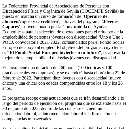
La Federación Provincial de Asociaciones de Personas con
Discapacidad Física y Orgánica de Sevilla (COCEMFE Sevilla) ha
puesto en marcha un curso de formación de ‘
Operario de
almacén/cajero y carretillero
’, a través del programa ‘
Jóvenes
Capaces
’, subvencionado por la Convocatoria de Ayudas
Económicas para la selección de operaciones para el refuerzo de la
empleabilidad de personas jóvenes con discapacidad ‘Uno a Uno’,
POEJ, convocatoria 2021-2022, cofinanciados por el Fondo Social
Europeo de apoyo al empleo. El objetivo del programa, cuyo lema
es
“El Fondo Social Europeo invierte en tu futuro”
, es apoyar la
mejora de la empleabilidad de los/las jóvenes con discapacidad.
El curso tiene una duración de 260 horas (160 teóricas y 100
prácticas reales en empresas), y se extenderá hasta el próximo 22 de
febrero de 2022. Participan diez jóvenes con discapacidad (nueve
chicos y una chica) con edades comprendidas entre los 18 y los 26
años.
El programa recoge otras actuaciones que se irán desarrollando a lo
largo del período de ejecución del programa que se extiende hasta el
30 de junio de 2022, dentro de las cuales se encuentran la
orientación laboral, la intermediación laboral y la formación en
competencias transversales.
En este sentido, la iniciativa promueve la sostenibilidad y la calidad