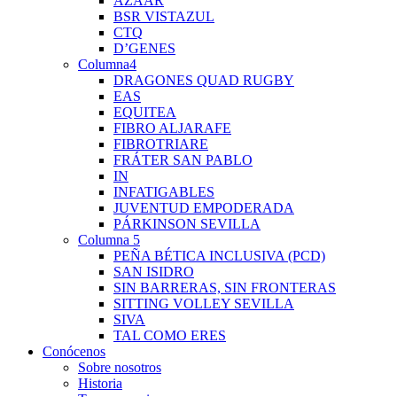
AZAAR
BSR VISTAZUL
CTQ
D’GENES
Columna4
DRAGONES QUAD RUGBY
EAS
EQUITEA
FIBRO ALJARAFE
FIBROTRIARE
FRÁTER SAN PABLO
IN
INFATIGABLES
JUVENTUD EMPODERADA
PÁRKINSON SEVILLA
Columna 5
PEÑA BÉTICA INCLUSIVA (PCD)
SAN ISIDRO
SIN BARRERAS, SIN FRONTERAS
SITTING VOLLEY SEVILLA
SIVA
TAL COMO ERES
Conócenos
Sobre nosotros
Historia