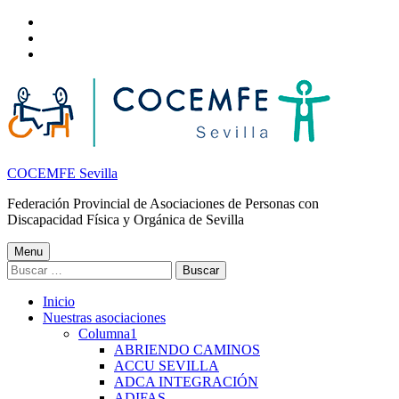
Nota:
Skip
este
to
Skip
sitio
main
to
Skip
web
navigation
main
to
incluye
content
footer
un
sistema
de
accesibilidad.
COCEMFE Sevilla
Federación Provincial de Asociaciones de Personas con
Discapacidad Física y Orgánica de Sevilla
Menu
Buscar:
Inicio
Nuestras asociaciones
Columna1
ABRIENDO CAMINOS
ACCU SEVILLA
ADCA INTEGRACIÓN
ADIFAS