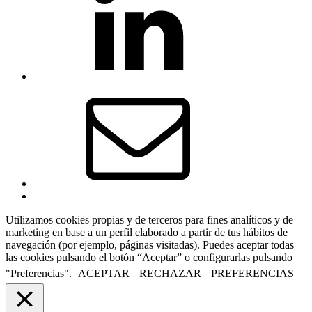
en
Linkedin
Correo
electrónico
Back
to
Utilizamos cookies propias y de terceros para fines analíticos y de
top
marketing en base a un perfil elaborado a partir de tus hábitos de
↑
navegación (por ejemplo, páginas visitadas). Puedes aceptar todas
las cookies pulsando el botón “Aceptar” o configurarlas pulsando
"Preferencias".
ACEPTAR
RECHAZAR
PREFERENCIAS