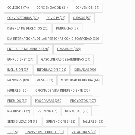
COLEGIOS
(74)
CONCIENCIACIÓN
(21)
CONVENIOS
(29)
CONVOCATORIAS
(60)
COVID19
(25)
CURSOS
(52)
DEFENSA DE DERECHOS
(25)
DENUNCIAS
(29)
DÍA INTERNACIONAL DE LAS PERSONAS CON DISCAPACIDAD
(30)
ENTIDADES MIEMBROS
(320)
ERASMUS+
(158)
EU-RUDISNET
(21)
GASOLINERAS DESATENDIDAS
(21)
INCLUSIÓN
(37)
INFORMACIÓN
(194)
JORNADAS
(90)
MENORES
(89)
MESAS
(32)
MOVILIDAD REDUCIDA
(64)
MUJERES
(20)
OFICINA DE VIDA INDEPENDIENTE
(33)
PREMIOS
(31)
PROGRAMAS
(270)
PROYECTOS
(107)
RECURSOS
(22)
REUNIÓN
(61)
RURALIDAD
(23)
SENSIBILIZACIÓN
(72)
SUBVENCIONES
(32)
TALLERES
(63)
TIC
(55)
TRANSPORTE PÚBLICO
(35)
VACACIONES
(21)