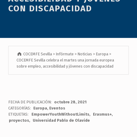
CON DISCAPACIDAD
COCEMFE Sevilla
>
Infórmate
>
Noticias
>
Europa
>
COCEMFE Sevilla celebra el martes una jornada europea
sobre empleo, accesibilidad y jóvenes con discapacidad
FECHA DE PUBLICACIÓN:
octubre 28, 2021
CATEGORÍAS:
Europa
,
Eventos
ETIQUETAS:
EmpowerYouthWithoutLimits
Erasmus+
proyectos
Universidad Pablo de Olavide