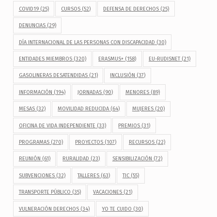
COVID19
(25)
CURSOS
(52)
DEFENSA DE DERECHOS
(25)
DENUNCIAS
(29)
DÍA INTERNACIONAL DE LAS PERSONAS CON DISCAPACIDAD
(30)
ENTIDADES MIEMBROS
(320)
ERASMUS+
(158)
EU-RUDISNET
(21)
GASOLINERAS DESATENDIDAS
(21)
INCLUSIÓN
(37)
INFORMACIÓN
(194)
JORNADAS
(90)
MENORES
(89)
MESAS
(32)
MOVILIDAD REDUCIDA
(64)
MUJERES
(20)
OFICINA DE VIDA INDEPENDIENTE
(33)
PREMIOS
(31)
PROGRAMAS
(270)
PROYECTOS
(107)
RECURSOS
(22)
REUNIÓN
(61)
RURALIDAD
(23)
SENSIBILIZACIÓN
(72)
SUBVENCIONES
(32)
TALLERES
(63)
TIC
(55)
TRANSPORTE PÚBLICO
(35)
VACACIONES
(21)
VULNERACIÓN DERECHOS
(34)
YO TE CUIDO
(30)