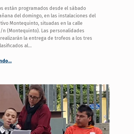
os están programados desde el sábado
añana del domingo, en las instalaciones del
tivo Montequinto, situadas en la calle
/n (Montequinto). Las personalidades
realizarán la entrega de trofeos a los tres
lasificados al…
“
endo
…
Más de 720 menores, de 6 a 13 años, de unos 60 equipos de las categorías de Prebenjamín, Benjamín y Alevín disputarán del 9 al 10 de septiembre el I Torneo Solidario de Fútbol Base
En
beneficio
del
Club
Deportivo
BSR
Vistazul
de
baloncesto
en