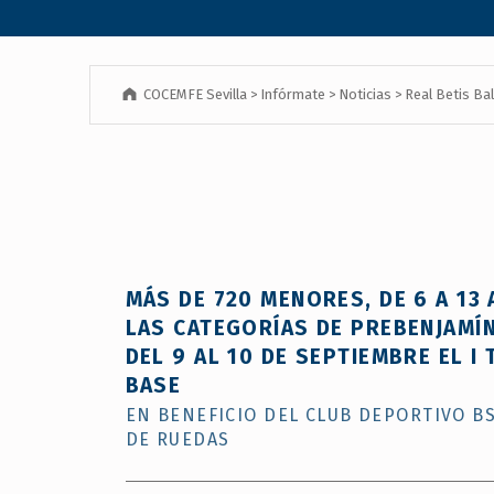
las
personas
con
COCEMFE Sevilla
>
Infórmate
>
Noticias
>
Real Betis Ba
discapacidad
visual
que
están
usando
un
lector
de
MÁS DE 720 MENORES, DE 6 A 13
pantalla;
LAS CATEGORÍAS DE PREBENJAMÍN
Presione
DEL 9 AL 10 DE SEPTIEMBRE EL 
Control-
BASE
F10
EN BENEFICIO DEL CLUB DEPORTIVO BS
para
DE RUEDAS
abrir
un