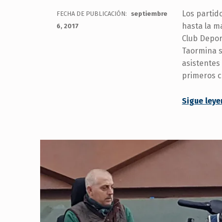
menú
Los partid
FECHA DE PUBLICACIÓN:
septiembre
de
hasta la m
6, 2017
accesibilidad.
Club Depor
Taormina s
asistentes 
primeros c
Sigue ley