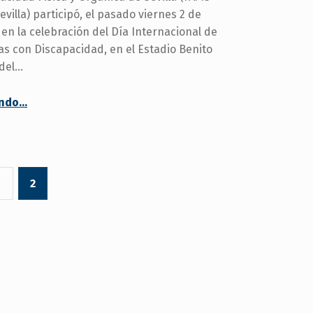
villa) participó, el pasado viernes 2 de
 en la celebración del Día Internacional de
as con Discapacidad, en el Estadio Benito
 del…
“
endo
…
FAMS-COCEMFE Sevilla celebra el Día Internacional de las Personas con Discapacidad en el Benito Villamarín
FAMS-
COCEMFE
Sevilla
celebró
el
1
2
pasado
2
de
diciembre
el
Día
Internacional
de