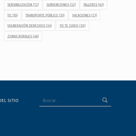
SENSIBILIZACIÓN
(72)
SUBVENCIONES
(32)
TALLERES
(63)
TIC
(55)
TRANSPORTE PÚBLICO
(35)
VACACIONES
(21)
VULNERACIÓN DERECHOS
(34)
YO TE CUIDO
(30)
ZONAS RURALES
(46)
Buscar:
DEL SITIO