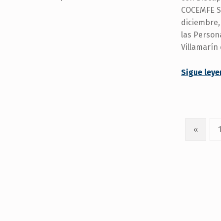
COCEMFE Se
diciembre,
las Person
Villamarín
Sigue ley
«
Previous page