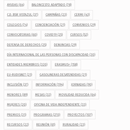
AYUDAS
(64)
BALONCESTO ADAPTADO
(78)
C.D. BSR VISTAZUL
(37)
CAMPAÑAS
(23)
CERMI
(43)
COLEGIOS
(74)
CONCIENCIACIÓN
(21)
CONVENIOS
(29)
CONVOCATORIAS
(60)
COVID19
(25)
CURSOS
(52)
DEFENSA DE DERECHOS
(25)
DENUNCIAS
(29)
DÍA INTERNACIONAL DE LAS PERSONAS CON DISCAPACIDAD
(30)
ENTIDADES MIEMBROS
(320)
ERASMUS+
(158)
EU-RUDISNET
(21)
GASOLINERAS DESATENDIDAS
(21)
INCLUSIÓN
(37)
INFORMACIÓN
(194)
JORNADAS
(90)
MENORES
(89)
MESAS
(32)
MOVILIDAD REDUCIDA
(64)
MUJERES
(20)
OFICINA DE VIDA INDEPENDIENTE
(33)
PREMIOS
(31)
PROGRAMAS
(270)
PROYECTOS
(107)
RECURSOS
(22)
REUNIÓN
(61)
RURALIDAD
(23)